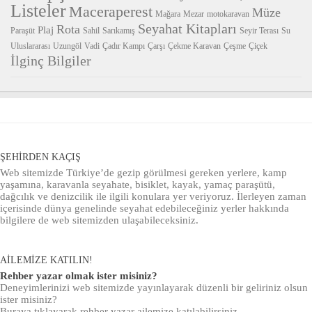
Listeler
Maceraperest
Müze
Mağara
Mezar
motokaravan
Seyahat Kitapları
Rota
Plaj
Paraşüt
Sahil
Sarıkamış
Seyir Terası
Su
Uluslararası
Uzungöl
Vadi
Çadır Kampı
Çarşı
Çekme Karavan
Çeşme
Çiçek
İlginç Bilgiler
ŞEHIRDEN KAÇIŞ
Web sitemizde Türkiye’de gezip görülmesi gereken yerlere, kamp
yaşamına, karavanla seyahate, bisiklet, kayak, yamaç paraşütü,
dağcılık ve denizcilik ile ilgili konulara yer veriyoruz. İlerleyen zaman
içerisinde dünya genelinde seyahat edebileceğiniz yerler hakkında
bilgilere de web sitemizden ulaşabileceksiniz.
AILEMIZE KATILIN!
Rehber yazar olmak ister misiniz?
Deneyimlerinizi web sitemizde yayınlayarak düzenli bir geliriniz olsun
ister misiniz?
Buraya tıklayarak
rehber yazar ailemize katılabilirsiniz.