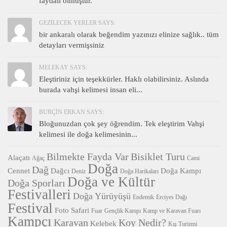
faydalı olmuştur.
GEZILECEK YERLER SAYS:
bir ankaralı olarak beğendim yazınızı elinize sağlık.. tüm
detayları vermişsiniz
MELEKAY SAYS:
Eleştiriniz için teşekkürler. Haklı olabilirsiniz. Aslında
burada vahşi kelimesi insan eli...
BURÇIN ERKAN SAYS:
Bloğunuzdan çok şey öğrendim. Tek eleştirim Vahşi
kelimesi ile doğa kelimesinin...
Bilmekte Fayda Var
Bisiklet Turu
Alaçatı
Ağaç
Cami
Doğa
Dağ
Cennet
Dağcı
Doğa Kampı
Deniz
Doğa Harikaları
Doğa ve Kültür
Doğa Sporları
Festivalleri
Doğa Yürüyüşü
Endemik
Erciyes Dağı
Festival
Foto Safari
Fuar
Gençlik Kampı
Kamp ve Karavan Fuarı
Kampçı
Karavan
Koy Nedir?
Kelebek
Kış Turizmi