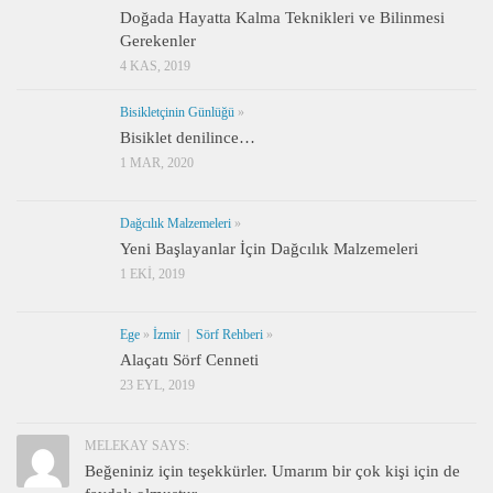
Doğada Hayatta Kalma Teknikleri ve Bilinmesi
Gerekenler
4 KAS, 2019
Bisikletçinin Günlüğü
»
Bisiklet denilince…
1 MAR, 2020
Dağcılık Malzemeleri
»
Yeni Başlayanlar İçin Dağcılık Malzemeleri
1 EKI, 2019
Ege
»
İzmir
|
Sörf Rehberi
»
Alaçatı Sörf Cenneti
23 EYL, 2019
MELEKAY SAYS:
Beğeniniz için teşekkürler. Umarım bir çok kişi için de