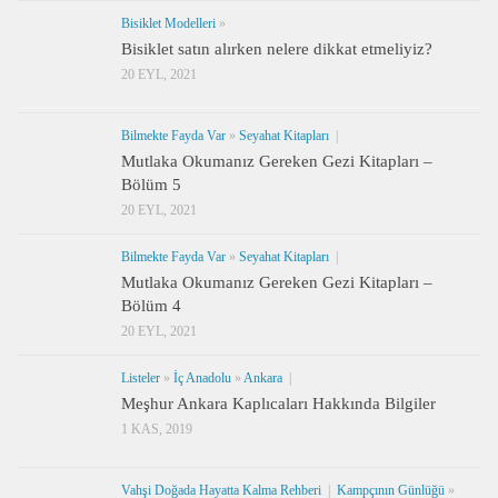
Bisiklet Modelleri
»
Bisiklet satın alırken nelere dikkat etmeliyiz?
20 EYL, 2021
Bilmekte Fayda Var
»
Seyahat Kitapları
|
Mutlaka Okumanız Gereken Gezi Kitapları –
Bölüm 5
20 EYL, 2021
Bilmekte Fayda Var
»
Seyahat Kitapları
|
Mutlaka Okumanız Gereken Gezi Kitapları –
Bölüm 4
20 EYL, 2021
Listeler
»
İç Anadolu
»
Ankara
|
Meşhur Ankara Kaplıcaları Hakkında Bilgiler
1 KAS, 2019
Vahşi Doğada Hayatta Kalma Rehberi
|
Kampçının Günlüğü
»