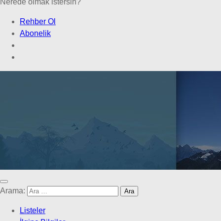
Nerede olmak istersin?
Rehber Ol
Abonelik
Arama:
Listeler