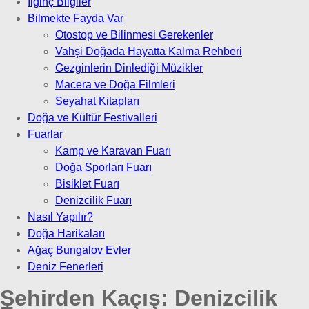
İlginç Bilgiler
Bilmekte Fayda Var
Otostop ve Bilinmesi Gerekenler
Vahşi Doğada Hayatta Kalma Rehberi
Gezginlerin Dinlediği Müzikler
Macera ve Doğa Filmleri
Seyahat Kitapları
Doğa ve Kültür Festivalleri
Fuarlar
Kamp ve Karavan Fuarı
Doğa Sporları Fuarı
Bisiklet Fuarı
Denizcilik Fuarı
Nasıl Yapılır?
Doğa Harikaları
Ağaç Bungalov Evler
Deniz Fenerleri
Şehirden Kaçış:
Denizcilik