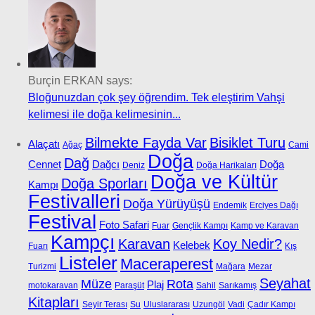
Burçin ERKAN says:
Bloğunuzdan çok şey öğrendim. Tek eleştirim Vahşi
kelimesi ile doğa kelimesinin...
Bilmekte Fayda Var
Bisiklet Turu
Alaçatı
Ağaç
Cami
Doğa
Dağ
Cennet
Dağcı
Doğa
Deniz
Doğa Harikaları
Doğa ve Kültür
Doğa Sporları
Kampı
Festivalleri
Doğa Yürüyüşü
Endemik
Erciyes Dağı
Festival
Foto Safari
Fuar
Gençlik Kampı
Kamp ve Karavan
Kampçı
Karavan
Koy Nedir?
Kelebek
Fuarı
Kış
Listeler
Maceraperest
Turizmi
Mağara
Mezar
Seyahat
Müze
Rota
Plaj
motokaravan
Paraşüt
Sahil
Sarıkamış
Kitapları
Seyir Terası
Su
Uluslararası
Uzungöl
Vadi
Çadır Kampı