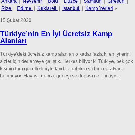
Ankara
|
Nevşehir
|
Bolu
|
Düzce
|
Samsun
|
Giresun
|
Rize
|
Edirne
|
Kırklareli
|
İstanbul
|
Kamp Yerleri
»
15 Şubat 2020
Türkiye’nin En İyi Ücretsiz Kamp
Alanları
Türkiye’deki ücretsiz kamp alanları o kadar fazla ki en iyilerini
sizler için derlemeye çalıştık. Herkes biliyor ki Türkiye, pek çok
kişinin tüm güzellikleriyle faydalanabileceği bir coğrafyada
bulunuyor. Havası, denizi, güneşi ve doğası ile Türkiye...