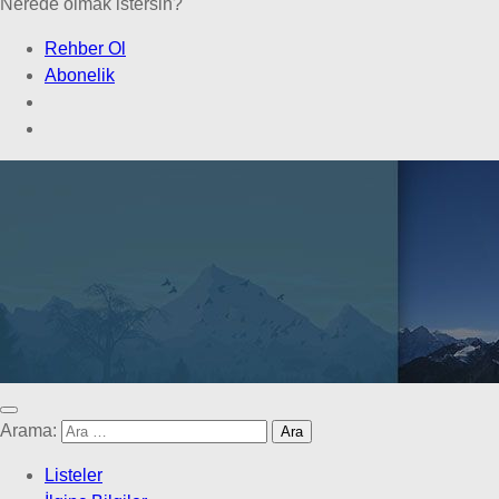
Nerede olmak istersin?
Rehber Ol
Abonelik
Arama:
Listeler