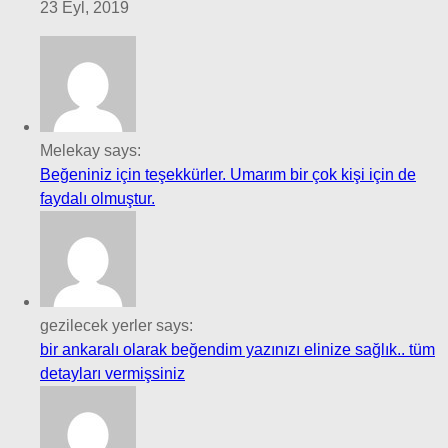
23 Eyl, 2019
Melekay says:
Beğeniniz için teşekkürler. Umarım bir çok kişi için de
faydalı olmuştur.
gezilecek yerler says:
bir ankaralı olarak beğendim yazınızı elinize sağlık.. tüm
detayları vermişsiniz