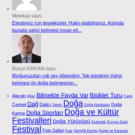
Melekay says:
Eleştiriniz için teşekkürler. Haklı olabilirsiniz. Aslında
burada vahşi kelimesi insan eli...
Burçin ERKAN says:
Bloğunuzdan çok şey öğrendim. Tek eleştirim Vahşi
kelimesi ile doğa kelimesinin...
Bilmekte Fayda Var
Bisiklet Turu
Alaçatı
Ağaç
Cami
Doğa
Dağ
Cennet
Dağcı
Doğa
Deniz
Doğa Harikaları
Doğa ve Kültür
Doğa Sporları
Kampı
Festivalleri
Doğa Yürüyüşü
Endemik
Erciyes Dağı
Festival
Foto Safari
Fuar
Gençlik Kampı
Kamp ve Karavan