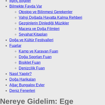
İlginç Bilgiler
Bilmekte Fayda Var
Otostop ve Bilinmesi Gerekenler
Vahşi Doğada Hayatta Kalma Rehberi
Gezginlerin Dinlediği Müzikler
Macera ve Doğa Filmleri
Seyahat Kitapları
Doğa ve Kültür Festivalleri
Fuarlar
Kamp ve Karavan Fuarı
Doğa Sporları Fuarı
Bisiklet Fuarı
Denizcilik Fuarı
Nasıl Yapılır?
Doğa Harikaları
Ağaç Bungalov Evler
Deniz Fenerleri
Nereye Gidelim:
Ege