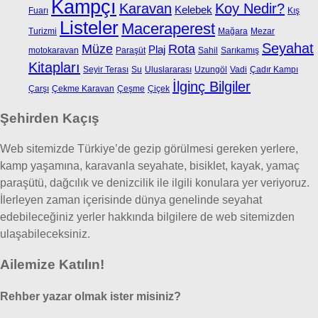
Kampçı
Karavan
Koy Nedir?
Kelebek
Fuarı
Kış
Listeler
Maceraperest
Turizmi
Mağara
Mezar
Seyahat
Müze
Rota
Plaj
motokaravan
Paraşüt
Sahil
Sarıkamış
Kitapları
Seyir Terası
Su
Uluslararası
Uzungöl
Vadi
Çadır Kampı
İlginç Bilgiler
Çarşı
Çekme Karavan
Çeşme
Çiçek
Şehirden Kaçış
Web sitemizde Türkiye’de gezip görülmesi gereken yerlere,
kamp yaşamına, karavanla seyahate, bisiklet, kayak, yamaç
paraşütü, dağcılık ve denizcilik ile ilgili konulara yer veriyoruz.
İlerleyen zaman içerisinde dünya genelinde seyahat
edebileceğiniz yerler hakkında bilgilere de web sitemizden
ulaşabileceksiniz.
Ailemize Katılın!
Rehber yazar olmak ister misiniz?