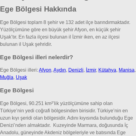
Ege Bölgesi Hakkında
Ege Bölgesi toplam 8 şehir ve 132 adet ilçe barındırmaktadır.
Yüzölçümüne göre en büyük şehir Afyon, en küçük şehir
Uşak’tır. En fazla ilçesi bulunan il İzmir iken, en az ilçesi
bulunan il Uşak şehridir.
Ege Bölgesi illeri nelerdir?
Ege Bölgesi illeri:
Afyon
,
Aydın
,
Denizli
,
İzmir
,
Kütahya
,
Manisa
,
Muğla
,
Uşak
Ege Bölgesi
Ege Bölgesi, 90.251 km²’lik yüzölçümüne sahip olan
Türkiye’nin yedi coğrafi bölgesinden birisidir. Türkiye’nin en
uzun kıyı şeridi olan bölgesidir. Adını kıyısında bulunduğu Ege
Denizi’nden almaktadır. Kuzeyinde Marmara, doğusunda İç
Anadolu, güneyinde Akdeniz bölgeleriyle ve batısında Ege