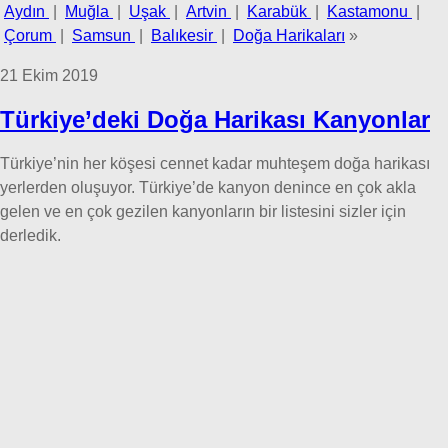
Aydın
|
Muğla
|
Uşak
|
Artvin
|
Karabük
|
Kastamonu
|
Çorum
|
Samsun
|
Balıkesir
|
Doğa Harikaları
»
21 Ekim 2019
Türkiye’deki Doğa Harikası Kanyonlar
Türkiye’nin her köşesi cennet kadar muhteşem doğa harikası
yerlerden oluşuyor. Türkiye’de kanyon denince en çok akla
gelen ve en çok gezilen kanyonların bir listesini sizler için
derledik.