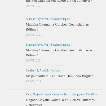
Bisiklet satın alırken nelere dikkat etmeliyiz?
20 EYL, 2021
Bilmekte Fayda Var
»
Seyahat Kitapları
|
Mutlaka Okumanız Gereken Gezi Kitapları –
Bölüm 5
20 EYL, 2021
Bilmekte Fayda Var
»
Seyahat Kitapları
|
Mutlaka Okumanız Gereken Gezi Kitapları –
Bölüm 4
20 EYL, 2021
Listeler
»
İç Anadolu
»
Ankara
|
Meşhur Ankara Kaplıcaları Hakkında Bilgiler
1 KAS, 2019
Vahşi Doğada Hayatta Kalma Rehberi
|
Kampçının Günlüğü
»
Doğada Hayatta Kalma Teknikleri ve Bilinmesi
Gerekenler