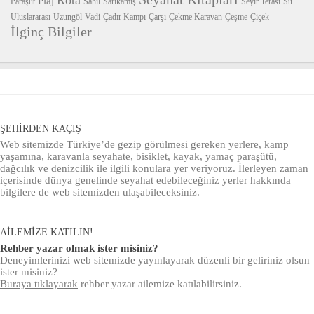
Rota
Plaj
Paraşüt
Sahil
Sarıkamış
Seyir Terası
Su
Uluslararası
Uzungöl
Vadi
Çadır Kampı
Çarşı
Çekme Karavan
Çeşme
Çiçek
İlginç Bilgiler
ŞEHIRDEN KAÇIŞ
Web sitemizde Türkiye’de gezip görülmesi gereken yerlere, kamp
yaşamına, karavanla seyahate, bisiklet, kayak, yamaç paraşütü,
dağcılık ve denizcilik ile ilgili konulara yer veriyoruz. İlerleyen zaman
içerisinde dünya genelinde seyahat edebileceğiniz yerler hakkında
bilgilere de web sitemizden ulaşabileceksiniz.
AILEMIZE KATILIN!
Rehber yazar olmak ister misiniz?
Deneyimlerinizi web sitemizde yayınlayarak düzenli bir geliriniz olsun
ister misiniz?
Buraya tıklayarak
rehber yazar ailemize katılabilirsiniz.