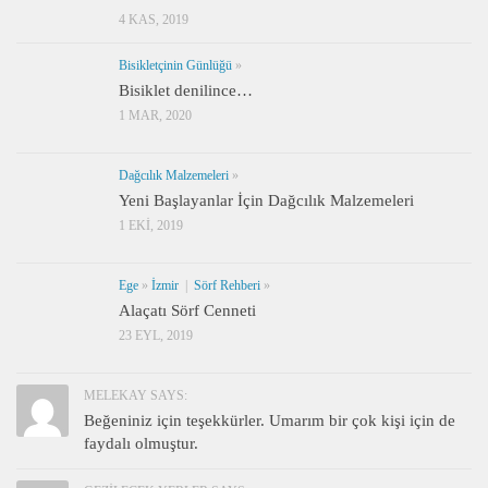
4 KAS, 2019
Bisikletçinin Günlüğü
»
Bisiklet denilince…
1 MAR, 2020
Dağcılık Malzemeleri
»
Yeni Başlayanlar İçin Dağcılık Malzemeleri
1 EKI, 2019
Ege
»
İzmir
|
Sörf Rehberi
»
Alaçatı Sörf Cenneti
23 EYL, 2019
MELEKAY SAYS:
Beğeniniz için teşekkürler. Umarım bir çok kişi için de
faydalı olmuştur.