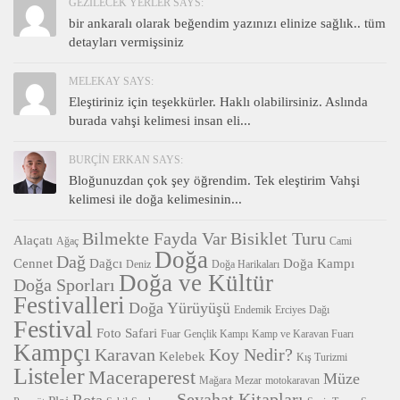
GEZILECEK YERLER SAYS:
bir ankaralı olarak beğendim yazınızı elinize sağlık.. tüm
detayları vermişsiniz
MELEKAY SAYS:
Eleştiriniz için teşekkürler. Haklı olabilirsiniz. Aslında
burada vahşi kelimesi insan eli...
BURÇIN ERKAN SAYS:
Bloğunuzdan çok şey öğrendim. Tek eleştirim Vahşi
kelimesi ile doğa kelimesinin...
Bilmekte Fayda Var
Bisiklet Turu
Alaçatı
Ağaç
Cami
Doğa
Dağ
Cennet
Dağcı
Doğa Kampı
Deniz
Doğa Harikaları
Doğa ve Kültür
Doğa Sporları
Festivalleri
Doğa Yürüyüşü
Endemik
Erciyes Dağı
Festival
Foto Safari
Fuar
Gençlik Kampı
Kamp ve Karavan Fuarı
Kampçı
Karavan
Koy Nedir?
Kelebek
Kış Turizmi
Listeler
Maceraperest
Müze
Mağara
Mezar
motokaravan
Seyahat Kitapları