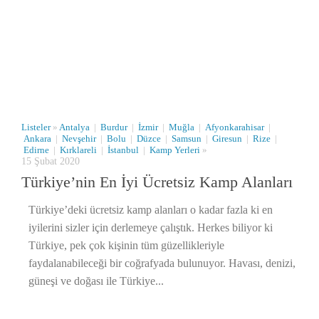
Listeler
»
Antalya
|
Burdur
|
İzmir
|
Muğla
|
Afyonkarahisar
|
Ankara
|
Nevşehir
|
Bolu
|
Düzce
|
Samsun
|
Giresun
|
Rize
|
Edirne
|
Kırklareli
|
İstanbul
|
Kamp Yerleri
»
15 Şubat 2020
Türkiye’nin En İyi Ücretsiz Kamp Alanları
Türkiye’deki ücretsiz kamp alanları o kadar fazla ki en
iyilerini sizler için derlemeye çalıştık. Herkes biliyor ki
Türkiye, pek çok kişinin tüm güzellikleriyle
faydalanabileceği bir coğrafyada bulunuyor. Havası, denizi,
güneşi ve doğası ile Türkiye...