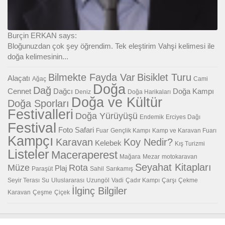
Burçin ERKAN says:
Bloğunuzdan çok şey öğrendim. Tek eleştirim Vahşi kelimesi ile
doğa kelimesinin...
Bilmekte Fayda Var
Bisiklet Turu
Alaçatı
Ağaç
Cami
Doğa
Dağ
Cennet
Dağcı
Doğa Kampı
Deniz
Doğa Harikaları
Doğa ve Kültür
Doğa Sporları
Festivalleri
Doğa Yürüyüşü
Endemik
Erciyes Dağı
Festival
Foto Safari
Fuar
Gençlik Kampı
Kamp ve Karavan Fuarı
Kampçı
Karavan
Koy Nedir?
Kelebek
Kış Turizmi
Listeler
Maceraperest
Mağara
Mezar
motokaravan
Seyahat Kitapları
Müze
Rota
Plaj
Paraşüt
Sahil
Sarıkamış
Seyir Terası
Su
Uluslararası
Uzungöl
Vadi
Çadır Kampı
Çarşı
Çekme
İlginç Bilgiler
Karavan
Çeşme
Çiçek