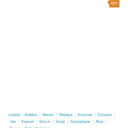
0
Listeler
»
Antalya
|
Mersin
|
Malatya
|
Erzincan
|
Erzurum
|
Van
|
Kayseri
|
Düzce
|
Sinop
|
Gümüşhane
|
Rize
|