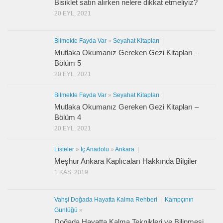
Bisiklet satın alırken nelere dikkat etmeliyiz?
20 EYL, 2021
Bilmekte Fayda Var
»
Seyahat Kitapları
|
Mutlaka Okumanız Gereken Gezi Kitapları –
Bölüm 5
20 EYL, 2021
Bilmekte Fayda Var
»
Seyahat Kitapları
|
Mutlaka Okumanız Gereken Gezi Kitapları –
Bölüm 4
20 EYL, 2021
Listeler
»
İç Anadolu
»
Ankara
|
Meşhur Ankara Kaplıcaları Hakkında Bilgiler
1 KAS, 2019
Vahşi Doğada Hayatta Kalma Rehberi
|
Kampçının
Günlüğü
»
Doğada Hayatta Kalma Teknikleri ve Bilinmesi