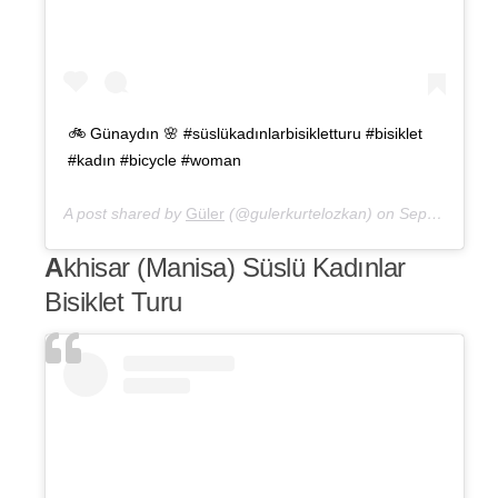
🚲 Günaydın 🌸 #süslükadınlarbisikletturu #bisiklet
#kadın #bicycle #woman
A post shared by
Güler
(@gulerkurtelozkan) on
Sep 23, 2019 at 12:09am PDT
A
khisar (Manisa) Süslü Kadınlar
Bisiklet Turu