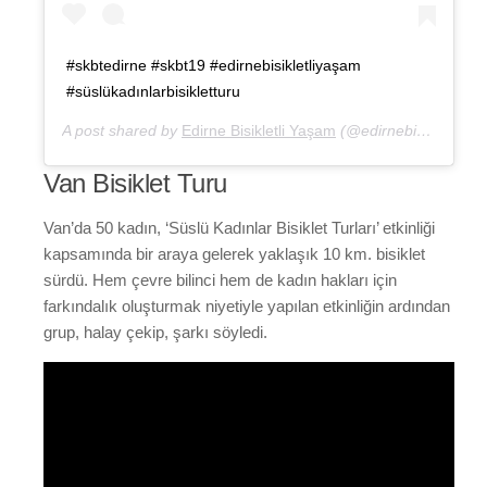
#skbtedirne #skbt19 #edirnebisikletliyaşam
#süslükadınlarbisikletturu
A post shared by
Edirne Bisikletli Yaşam
(@edirnebisikletliyasam) on
Van Bisiklet Turu
Van’da 50 kadın, ‘Süslü Kadınlar Bisiklet Turları’ etkinliği
kapsamında bir araya gelerek yaklaşık 10 km. bisiklet
sürdü. Hem çevre bilinci hem de kadın hakları için
farkındalık oluşturmak niyetiyle yapılan etkinliğin ardından
grup, halay çekip, şarkı söyledi.