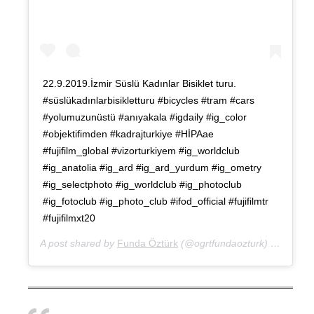
22.9.2019.İzmir Süslü Kadınlar Bisiklet turu.
#süslükadınlarbisikletturu #bicycles #tram #cars
#yolumuzunüstü #anıyakala #igdaily #ig_color
#objektifimden #kadrajturkiye #HİPAae
#fujifilm_global #vizorturkiyem #ig_worldclub
#ig_anatolia #ig_ard #ig_ard_yurdum #ig_ometry
#ig_selectphoto #ig_worldclub #ig_photoclub
#ig_fotoclub #ig_photo_club #ifod_official #fujifilmtr
#fujifilmxt20
A post shared by
Funda Öztürk
(@ogrtfundaozturk) on
Sep 2