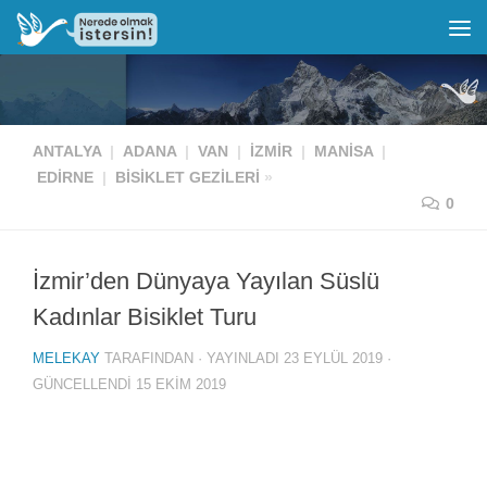
ANTALYA
|
ADANA
|
VAN
|
İZMIR
|
MANISA
|
EDIRNE
|
BISIKLET GEZILERI
»
0
İzmir’den Dünyaya Yayılan Süslü
Kadınlar Bisiklet Turu
MELEKAY
TARAFINDAN · YAYINLADI
23 EYLÜL 2019
·
GÜNCELLENDI
15 EKIM 2019