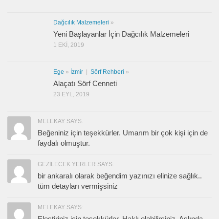
Dağcılık Malzemeleri
»
Yeni Başlayanlar İçin Dağcılık Malzemeleri
1 EKI, 2019
Ege
»
İzmir
|
Sörf Rehberi
»
Alaçatı Sörf Cenneti
23 EYL, 2019
MELEKAY SAYS:
Beğeniniz için teşekkürler. Umarım bir çok kişi için de
faydalı olmuştur.
GEZILECEK YERLER SAYS:
bir ankaralı olarak beğendim yazınızı elinize sağlık..
tüm detayları vermişsiniz
MELEKAY SAYS:
Eleştiriniz için teşekkürler. Haklı olabilirsiniz. Aslında