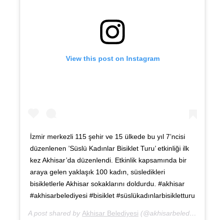
View this post on Instagram
İzmir merkezli 115 şehir ve 15 ülkede bu yıl 7’ncisi
düzenlenen ’Süslü Kadınlar Bisiklet Turu’ etkinliği ilk
kez Akhisar’da düzenlendi. Etkinlik kapsamında bir
araya gelen yaklaşık 100 kadın, süsledikleri
bisikletlerle Akhisar sokaklarını doldurdu. #akhisar
#akhisarbelediyesi #bisiklet #süslükadınlarbisikletturu
A post shared by
Akhisar Belediyesi
(@akhisarbelediyesi) on