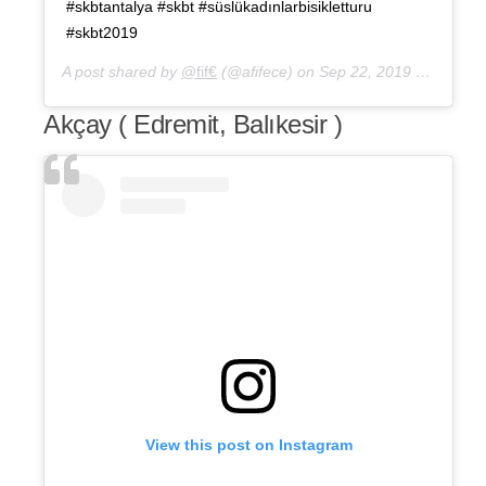
#skbtantalya #skbt #süslükadınlarbisikletturu
#skbt2019
A post shared by
@fif€
(@afifece) on
Sep 22, 2019 at 3:55pm PDT
Akçay ( Edremit, Balıkesir )
View this post on Instagram