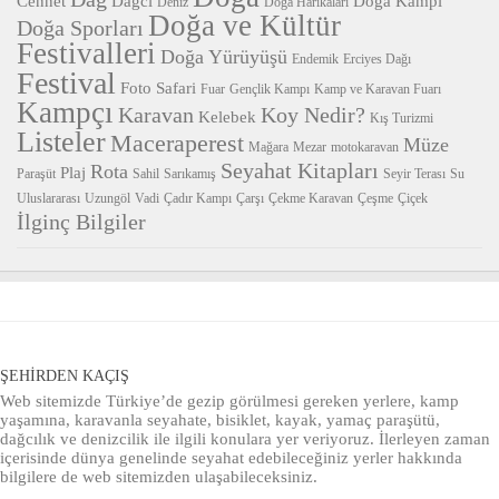
Cennet
Dağcı
Doğa Kampı
Deniz
Doğa Harikaları
Doğa ve Kültür
Doğa Sporları
Festivalleri
Doğa Yürüyüşü
Endemik
Erciyes Dağı
Festival
Foto Safari
Fuar
Gençlik Kampı
Kamp ve Karavan Fuarı
Kampçı
Karavan
Koy Nedir?
Kelebek
Kış Turizmi
Listeler
Maceraperest
Müze
Mağara
Mezar
motokaravan
Seyahat Kitapları
Rota
Plaj
Paraşüt
Sahil
Sarıkamış
Seyir Terası
Su
Uluslararası
Uzungöl
Vadi
Çadır Kampı
Çarşı
Çekme Karavan
Çeşme
Çiçek
İlginç Bilgiler
ŞEHIRDEN KAÇIŞ
Web sitemizde Türkiye’de gezip görülmesi gereken yerlere, kamp
yaşamına, karavanla seyahate, bisiklet, kayak, yamaç paraşütü,
dağcılık ve denizcilik ile ilgili konulara yer veriyoruz. İlerleyen zaman
içerisinde dünya genelinde seyahat edebileceğiniz yerler hakkında
bilgilere de web sitemizden ulaşabileceksiniz.