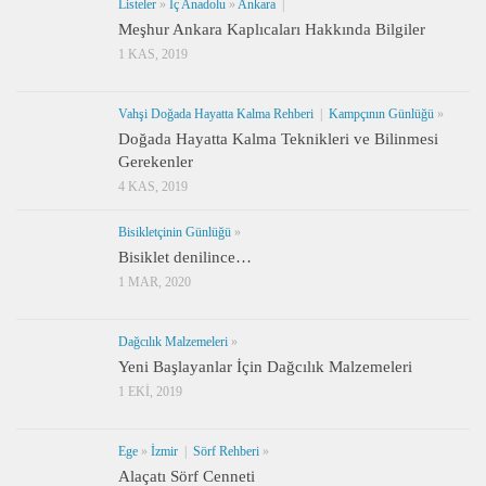
Listeler
»
İç Anadolu
»
Ankara
|
Meşhur Ankara Kaplıcaları Hakkında Bilgiler
1 KAS, 2019
Vahşi Doğada Hayatta Kalma Rehberi
|
Kampçının Günlüğü
»
Doğada Hayatta Kalma Teknikleri ve Bilinmesi
Gerekenler
4 KAS, 2019
Bisikletçinin Günlüğü
»
Bisiklet denilince…
1 MAR, 2020
Dağcılık Malzemeleri
»
Yeni Başlayanlar İçin Dağcılık Malzemeleri
1 EKI, 2019
Ege
»
İzmir
|
Sörf Rehberi
»
Alaçatı Sörf Cenneti