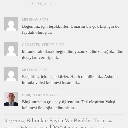
23 EYL, 2019
MELEKAY SAYS:
Beğeniniz için teşekkürler. Umarım bir çok kişi için de
faydalı olmuştur.
GEZILECEK YERLER SAYS:
bir ankaralı olarak beğendim yazınızı elinize sağlık.. tüm
detayları vermişsiniz
MELEKAY SAYS:
Eleştiriniz için teşekkürler. Haklı olabilirsiniz. Aslında
burada vahşi kelimesi insan eli...
BURÇIN ERKAN SAYS:
Bloğunuzdan çok şey öğrendim. Tek eleştirim Vahşi
kelimesi ile doğa kelimesinin...
Bilmekte Fayda Var
Bisiklet Turu
Alaçatı
Ağaç
Cami
Doğa
Dağ