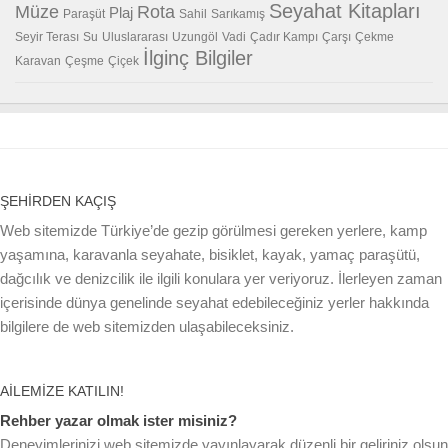
Seyahat Kitapları
Müze
Rota
Plaj
Paraşüt
Sahil
Sarıkamış
Seyir Terası
Su
Uluslararası
Uzungöl
Vadi
Çadır Kampı
Çarşı
Çekme
İlginç Bilgiler
Karavan
Çeşme
Çiçek
ŞEHIRDEN KAÇIŞ
Web sitemizde Türkiye’de gezip görülmesi gereken yerlere, kamp
yaşamına, karavanla seyahate, bisiklet, kayak, yamaç paraşütü,
dağcılık ve denizcilik ile ilgili konulara yer veriyoruz. İlerleyen zaman
içerisinde dünya genelinde seyahat edebileceğiniz yerler hakkında
bilgilere de web sitemizden ulaşabileceksiniz.
AILEMIZE KATILIN!
Rehber yazar olmak ister misiniz?
Deneyimlerinizi web sitemizde yayınlayarak düzenli bir geliriniz olsun