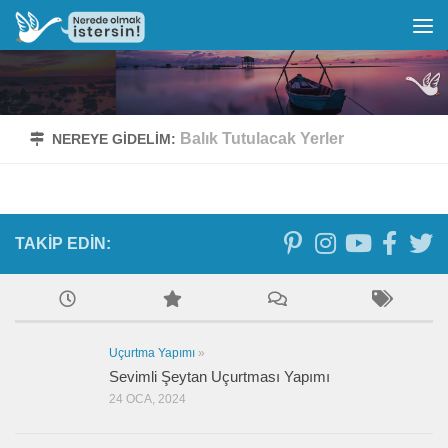
Balık Tutulacak Yerler
NEREYE GIDELIM:
TAKIP EDIN:
Uçurtma Yapımı
»
Sevimli Şeytan Uçurtması Yapımı
24 OCA, 2024