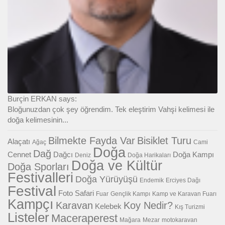
Burçin ERKAN says:
Bloğunuzdan çok şey öğrendim. Tek eleştirim Vahşi kelimesi ile
doğa kelimesinin...
Bilmekte Fayda Var
Bisiklet Turu
Alaçatı
Ağaç
Cami
Doğa
Dağ
Cennet
Dağcı
Doğa Kampı
Deniz
Doğa Harikaları
Doğa ve Kültür
Doğa Sporları
Festivalleri
Doğa Yürüyüşü
Endemik
Erciyes Dağı
Festival
Foto Safari
Fuar
Gençlik Kampı
Kamp ve Karavan Fuarı
Kampçı
Karavan
Koy Nedir?
Kelebek
Kış Turizmi
Listeler
Maceraperest
Mağara
Mezar
motokaravan