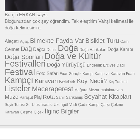
Burçin ERKAN says:
Bloğunuzdan çok şey öğrendim. Tek eleştirim Vahşi kelimesi ile
doğa kelimesinin...
Bilmekte Fayda Var
Bisiklet Turu
Alaçatı
Ağaç
Cami
Doğa
Dağ
Cennet
Dağcı
Doğa Kampı
Deniz
Doğa Harikaları
Doğa ve Kültür
Doğa Sporları
Festivalleri
Doğa Yürüyüşü
Endemik
Erciyes Dağı
Festival
Foto Safari
Fuar
Gençlik Kampı
Kamp ve Karavan Fuarı
Kampçı
Karavan
Koy Nedir?
Kelebek
Kış Turizmi
Listeler
Maceraperest
Mağara
Mezar
motokaravan
Seyahat Kitapları
Müze
Rota
Plaj
Paraşüt
Sahil
Sarıkamış
Seyir Terası
Su
Uluslararası
Uzungöl
Vadi
Çadır Kampı
Çarşı
Çekme
İlginç Bilgiler
Karavan
Çeşme
Çiçek