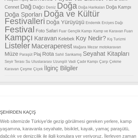
Doğa
Dağ
Cennet
Dağcı
Doğa Kampı
Deniz
Doğa Harikaları
Doğa ve Kültür
Doğa Sporları
Festivalleri
Doğa Yürüyüşü
Endemik
Erciyes Dağı
Festival
Foto Safari
Fuar
Gençlik Kampı
Kamp ve Karavan Fuarı
Kampçı
Karavan
Koy Nedir?
Kelebek
Kış Turizmi
Listeler
Maceraperest
Mağara
Mezar
motokaravan
Seyahat Kitapları
Müze
Rota
Plaj
Paraşüt
Sahil
Sarıkamış
Seyir Terası
Su
Uluslararası
Uzungöl
Vadi
Çadır Kampı
Çarşı
Çekme
İlginç Bilgiler
Karavan
Çeşme
Çiçek
ŞEHIRDEN KAÇIŞ
Web sitemizde Türkiye’de gezip görülmesi gereken yerlere, kamp
yaşamına, karavanla seyahate, bisiklet, kayak, yamaç paraşütü,
dağcılık ve denizcilik ile ilgili konulara yer veriyoruz. İlerleyen zaman