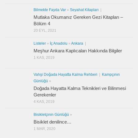
Bilmekte Fayda Var
»
Seyahat Kitapları
|
Mutlaka Okumanız Gereken Gezi Kitapları –
Bölüm 4
20 EYL, 2021
Listeler
»
İç Anadolu
»
Ankara
|
Meşhur Ankara Kaplıcaları Hakkında Bilgiler
1 KAS, 2019
Vahşi Doğada Hayatta Kalma Rehberi
|
Kampçının
Günlüğü
»
Doğada Hayatta Kalma Teknikleri ve Bilinmesi
Gerekenler
4 KAS, 2019
Bisikletçinin Günlüğü
»
Bisiklet denilince…
1 MAR, 2020