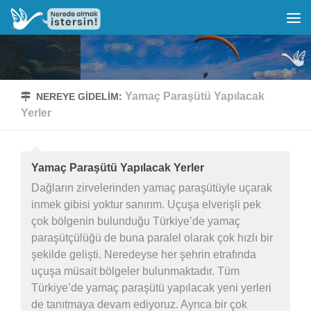
Yamaç Paraşütü Yapılacak
NEREYE GIDELIM:
Yerler
Yamaç Paraşütü Yapılacak Yerler
Dağların zirvelerinden yamaç paraşütüyle uçarak
inmek gibisi yoktur sanırım. Uçuşa elverişli pek
çok bölgenin bulunduğu Türkiye’de yamaç
paraşütçülüğü de buna paralel olarak çok hızlı bir
şekilde gelişti. Neredeyse her şehrin etrafında
uçuşa müsait bölgeler bulunmaktadır. Tüm
Türkiye’de yamaç paraşütü yapılacak yeni yerleri
de tanıtmaya devam ediyoruz. Ayrıca bir çok