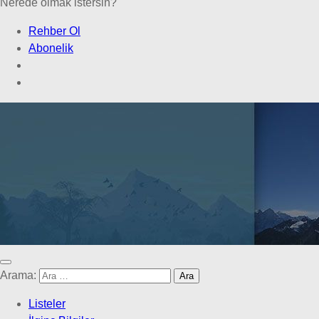
Nerede olmak istersin?
Rehber Ol
Abonelik
Arama:
Listeler