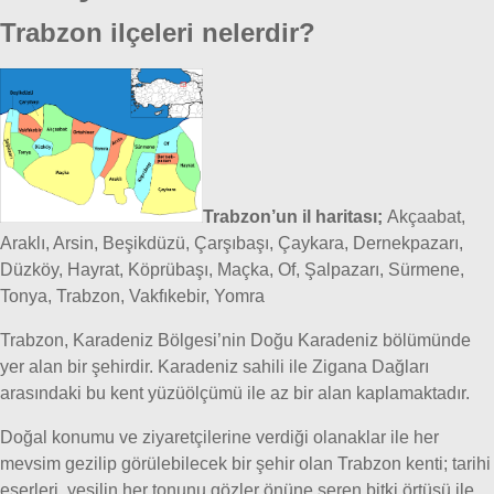
Trabzon ilçeleri nelerdir?
Trabzon’un il haritası;
Akçaabat,
Araklı, Arsin, Beşikdüzü, Çarşıbaşı, Çaykara, Dernekpazarı,
Düzköy, Hayrat, Köprübaşı, Maçka, Of, Şalpazarı, Sürmene,
Tonya, Trabzon, Vakfıkebir, Yomra
Trabzon, Karadeniz Bölgesi’nin Doğu Karadeniz bölümünde
yer alan bir şehirdir. Karadeniz sahili ile Zigana Dağları
arasındaki bu kent yüzüölçümü ile az bir alan kaplamaktadır.
Doğal konumu ve ziyaretçilerine verdiği olanaklar ile her
mevsim gezilip görülebilecek bir şehir olan Trabzon kenti; tarihi
eserleri, yeşilin her tonunu gözler önüne seren bitki örtüsü ile