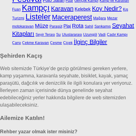
Foto Safari
Fuar
Gençlik Kampı
Kamp ve Karavan
Kampçı
Karavan
Koy Nedir?
Kelebek
Fuarı
Kış
Listeler
Maceraperest
Turizmi
Mağara
Mezar
Seyahat
Müze
Rota
Plaj
motokaravan
Paraşüt
Sahil
Sarıkamış
Kitapları
Seyir Terası
Su
Uluslararası
Uzungöl
Vadi
Çadır Kampı
İlginç Bilgiler
Çarşı
Çekme Karavan
Çeşme
Çiçek
Şehirden Kaçış
Web sitemizde Türkiye’de gezip görülmesi gereken yerlere,
kamp yaşamına, karavanla seyahate, bisiklet, kayak, yamaç
paraşütü, dağcılık ve denizcilik ile ilgili konulara yer veriyoruz.
İlerleyen zaman içerisinde dünya genelinde seyahat
edebileceğiniz yerler hakkında bilgilere de web sitemizden
ulaşabileceksiniz.
Ailemize Katılın!
Rehber yazar olmak ister misiniz?