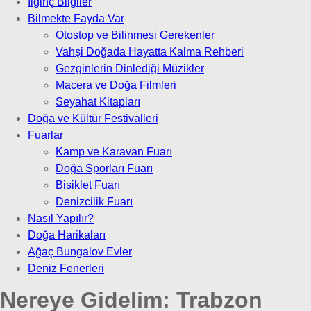
İlginç Bilgiler
Bilmekte Fayda Var
Otostop ve Bilinmesi Gerekenler
Vahşi Doğada Hayatta Kalma Rehberi
Gezginlerin Dinlediği Müzikler
Macera ve Doğa Filmleri
Seyahat Kitapları
Doğa ve Kültür Festivalleri
Fuarlar
Kamp ve Karavan Fuarı
Doğa Sporları Fuarı
Bisiklet Fuarı
Denizcilik Fuarı
Nasıl Yapılır?
Doğa Harikaları
Ağaç Bungalov Evler
Deniz Fenerleri
Nereye Gidelim:
Trabzon