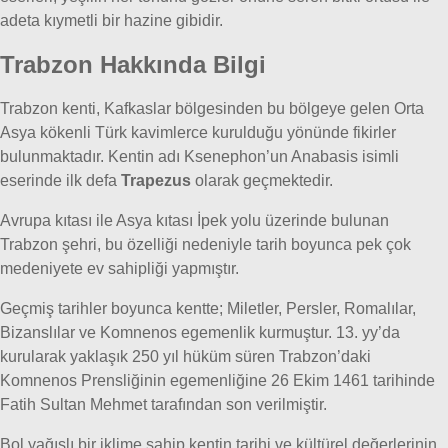
adeta kıymetli bir hazine gibidir.
Trabzon Hakkında Bilgi
Trabzon kenti, Kafkaslar bölgesinden bu bölgeye gelen Orta
Asya kökenli Türk kavimlerce kurulduğu yönünde fikirler
bulunmaktadır. Kentin adı Ksenephon’un Anabasis isimli
eserinde ilk defa
Trapezus
olarak geçmektedir.
Avrupa kıtası ile Asya kıtası İpek yolu üzerinde bulunan
Trabzon şehri, bu özelliği nedeniyle tarih boyunca pek çok
medeniyete ev sahipliği yapmıştır.
Geçmiş tarihler boyunca kentte; Miletler, Persler, Romalılar,
Bizanslılar ve Komnenos egemenlik kurmuştur. 13. yy’da
kurularak yaklaşık 250 yıl hüküm süren Trabzon’daki
Komnenos Prensliğinin egemenliğine 26 Ekim 1461 tarihinde
Fatih Sultan Mehmet tarafından son verilmiştir.
Bol yağışlı bir iklime sahip kentin tarihi ve kültürel değerlerinin