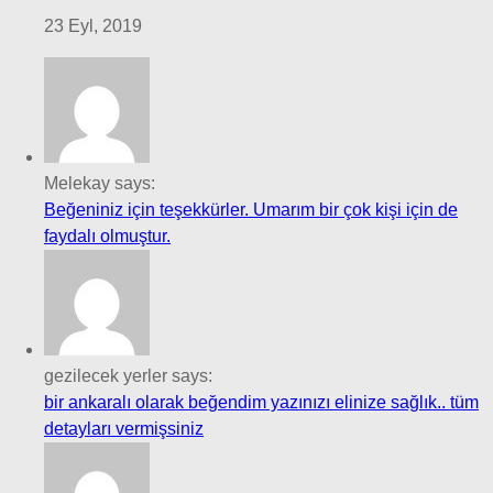
23 Eyl, 2019
Melekay says:
Beğeniniz için teşekkürler. Umarım bir çok kişi için de
faydalı olmuştur.
gezilecek yerler says:
bir ankaralı olarak beğendim yazınızı elinize sağlık.. tüm
detayları vermişsiniz