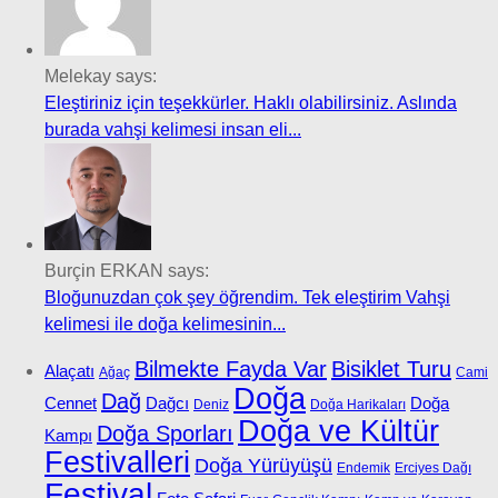
Melekay says:
Eleştiriniz için teşekkürler. Haklı olabilirsiniz. Aslında
burada vahşi kelimesi insan eli...
Burçin ERKAN says:
Bloğunuzdan çok şey öğrendim. Tek eleştirim Vahşi
kelimesi ile doğa kelimesinin...
Bilmekte Fayda Var
Bisiklet Turu
Alaçatı
Ağaç
Cami
Doğa
Dağ
Cennet
Dağcı
Doğa
Deniz
Doğa Harikaları
Doğa ve Kültür
Doğa Sporları
Kampı
Festivalleri
Doğa Yürüyüşü
Endemik
Erciyes Dağı
Festival