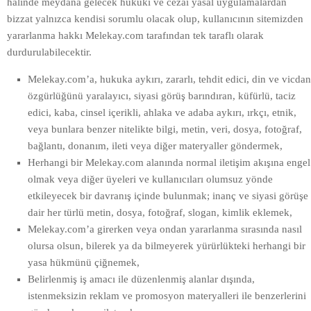
halinde meydana gelecek hukuki ve cezai yasal uygulamalardan
bizzat yalnızca kendisi sorumlu olacak olup, kullanıcının sitemizden
yararlanma hakkı Melekay.com tarafından tek taraflı olarak
durdurulabilecektir.
Melekay.com’a, hukuka aykırı, zararlı, tehdit edici, din ve vicdan
özgürlüğünü yaralayıcı, siyasi görüş barındıran, küfürlü, taciz
edici, kaba, cinsel içerikli, ahlaka ve adaba aykırı, ırkçı, etnik,
veya bunlara benzer nitelikte bilgi, metin, veri, dosya, fotoğraf,
bağlantı, donanım, ileti veya diğer materyaller göndermek,
Herhangi bir Melekay.com alanında normal iletişim akışına engel
olmak veya diğer üyeleri ve kullanıcıları olumsuz yönde
etkileyecek bir davranış içinde bulunmak; inanç ve siyasi görüşe
dair her türlü metin, dosya, fotoğraf, slogan, kimlik eklemek,
Melekay.com’a girerken veya ondan yararlanma sırasında nasıl
olursa olsun, bilerek ya da bilmeyerek yürürlükteki herhangi bir
yasa hükmünü çiğnemek,
Belirlenmiş iş amacı ile düzenlenmiş alanlar dışında,
istenmeksizin reklam ve promosyon materyalleri ile benzerlerini