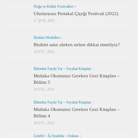
Doğa ve Kültür Festivalleri
»
Uluslararası Portakal Çiçeği Festivali (2022)
17 ŞUB, 2022
Bisiklet Modelleri
»
Bisiklet satın alırken nelere dikkat etmeliyiz?
20 EYL, 2021
Bilmekte Fayda Var
»
Seyahat Kitapları
|
Mutlaka Okumanız Gereken Gezi Kitapları –
Bölüm 5
20 EYL, 2021
Bilmekte Fayda Var
»
Seyahat Kitapları
|
Mutlaka Okumanız Gereken Gezi Kitapları –
Bölüm 4
20 EYL, 2021
Listeler
»
İç Anadolu
»
Ankara
|