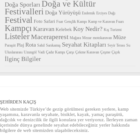
Doğa ve Kültür
Doğa Sporları
Festivalleri
Doğa Yürüyüşü
Endemik
Erciyes Dağı
Festival
Foto Safari
Fuar
Gençlik Kampı
Kamp ve Karavan Fuarı
Kampçı
Karavan
Koy Nedir?
Kelebek
Kış Turizmi
Listeler
Maceraperest
Müze
Mağara
Mezar
motokaravan
Seyahat Kitapları
Rota
Plaj
Paraşüt
Sahil
Sarıkamış
Seyir Terası
Su
Uluslararası
Uzungöl
Vadi
Çadır Kampı
Çarşı
Çekme Karavan
Çeşme
Çiçek
İlginç Bilgiler
ŞEHIRDEN KAÇIŞ
Web sitemizde Türkiye’de gezip görülmesi gereken yerlere, kamp
yaşamına, karavanla seyahate, bisiklet, kayak, yamaç paraşütü,
dağcılık ve denizcilik ile ilgili konulara yer veriyoruz. İlerleyen zaman
içerisinde dünya genelinde seyahat edebileceğiniz yerler hakkında
bilgilere de web sitemizden ulaşabileceksiniz.