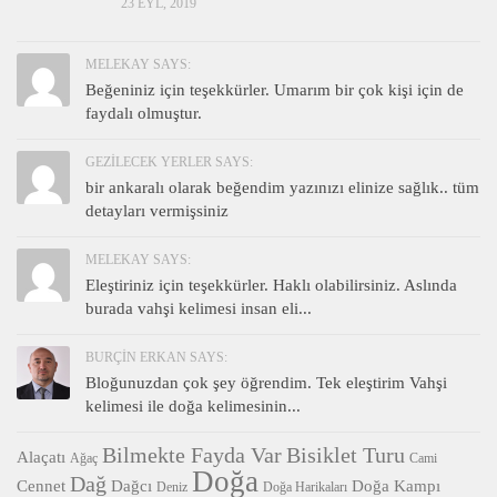
23 EYL, 2019
MELEKAY SAYS:
Beğeniniz için teşekkürler. Umarım bir çok kişi için de
faydalı olmuştur.
GEZILECEK YERLER SAYS:
bir ankaralı olarak beğendim yazınızı elinize sağlık.. tüm
detayları vermişsiniz
MELEKAY SAYS:
Eleştiriniz için teşekkürler. Haklı olabilirsiniz. Aslında
burada vahşi kelimesi insan eli...
BURÇIN ERKAN SAYS:
Bloğunuzdan çok şey öğrendim. Tek eleştirim Vahşi
kelimesi ile doğa kelimesinin...
Bilmekte Fayda Var
Bisiklet Turu
Alaçatı
Ağaç
Cami
Doğa
Dağ
Cennet
Dağcı
Doğa Kampı
Deniz
Doğa Harikaları