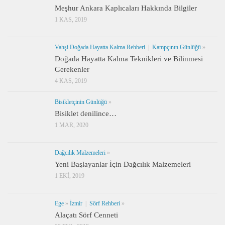
Meşhur Ankara Kaplıcaları Hakkında Bilgiler
1 KAS, 2019
Vahşi Doğada Hayatta Kalma Rehberi
|
Kampçının Günlüğü
»
Doğada Hayatta Kalma Teknikleri ve Bilinmesi
Gerekenler
4 KAS, 2019
Bisikletçinin Günlüğü
»
Bisiklet denilince…
1 MAR, 2020
Dağcılık Malzemeleri
»
Yeni Başlayanlar İçin Dağcılık Malzemeleri
1 EKI, 2019
Ege
»
İzmir
|
Sörf Rehberi
»
Alaçatı Sörf Cenneti