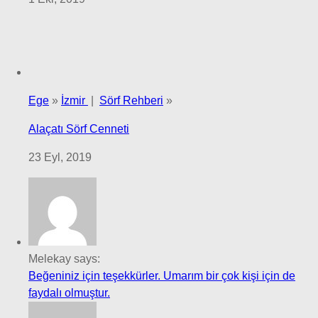
Ege
»
İzmir
|
Sörf Rehberi
»
Alaçatı Sörf Cenneti
23 Eyl, 2019
Melekay says:
Beğeniniz için teşekkürler. Umarım bir çok kişi için de
faydalı olmuştur.