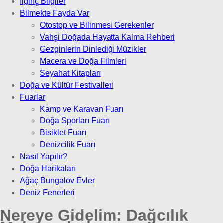
İlginç Bilgiler
Bilmekte Fayda Var
Otostop ve Bilinmesi Gerekenler
Vahşi Doğada Hayatta Kalma Rehberi
Gezginlerin Dinlediği Müzikler
Macera ve Doğa Filmleri
Seyahat Kitapları
Doğa ve Kültür Festivalleri
Fuarlar
Kamp ve Karavan Fuarı
Doğa Sporları Fuarı
Bisiklet Fuarı
Denizcilik Fuarı
Nasıl Yapılır?
Doğa Harikaları
Ağaç Bungalov Evler
Deniz Fenerleri
Nereye Gidelim:
Dağcılık