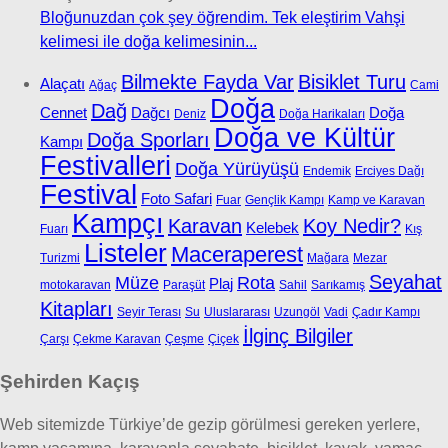
Bloğunuzdan çok şey öğrendim. Tek eleştirim Vahşi
kelimesi ile doğa kelimesinin...
Bilmekte Fayda Var
Bisiklet Turu
Alaçatı
Ağaç
Cami
Doğa
Dağ
Cennet
Dağcı
Doğa
Deniz
Doğa Harikaları
Doğa ve Kültür
Doğa Sporları
Kampı
Festivalleri
Doğa Yürüyüşü
Endemik
Erciyes Dağı
Festival
Foto Safari
Fuar
Gençlik Kampı
Kamp ve Karavan
Kampçı
Karavan
Koy Nedir?
Kelebek
Fuarı
Kış
Listeler
Maceraperest
Turizmi
Mağara
Mezar
Seyahat
Müze
Rota
Plaj
motokaravan
Paraşüt
Sahil
Sarıkamış
Kitapları
Seyir Terası
Su
Uluslararası
Uzungöl
Vadi
Çadır Kampı
İlginç Bilgiler
Çarşı
Çekme Karavan
Çeşme
Çiçek
Şehirden Kaçış
Web sitemizde Türkiye’de gezip görülmesi gereken yerlere,