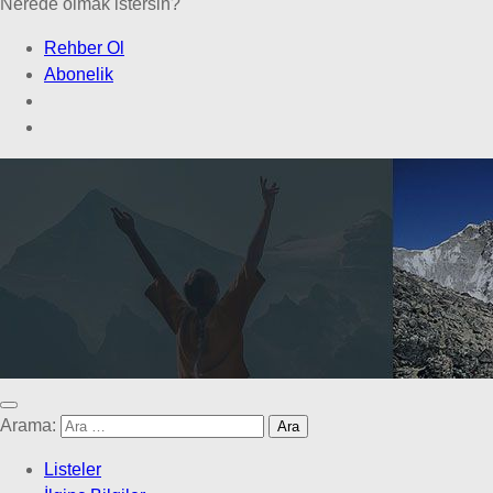
Nerede olmak istersin?
Rehber Ol
Abonelik
Arama:
Listeler