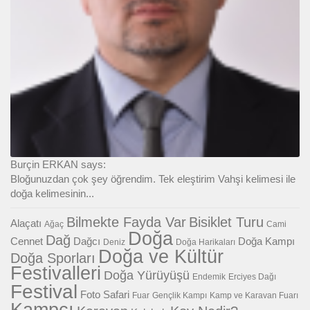
Burçin ERKAN says:
Bloğunuzdan çok şey öğrendim. Tek eleştirim Vahşi kelimesi ile
doğa kelimesinin...
Bilmekte Fayda Var
Bisiklet Turu
Alaçatı
Ağaç
Cami
Doğa
Dağ
Cennet
Dağcı
Doğa Kampı
Deniz
Doğa Harikaları
Doğa ve Kültür
Doğa Sporları
Festivalleri
Doğa Yürüyüşü
Endemik
Erciyes Dağı
Festival
Foto Safari
Fuar
Gençlik Kampı
Kamp ve Karavan Fuarı