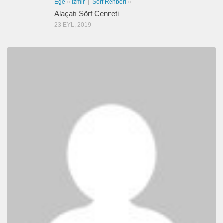
Ege
»
İzmir
|
Sörf Rehberi
»
Alaçatı Sörf Cenneti
23 EYL, 2019