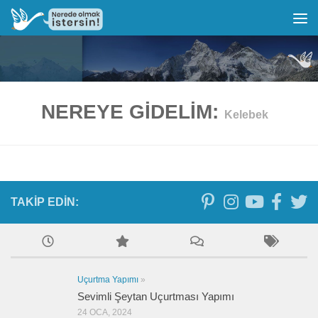
NEREYE GIDELIM:
Kelebek
TAKIP EDIN:
Uçurtma Yapımı
»
Sevimli Şeytan Uçurtması Yapımı
24 OCA, 2024