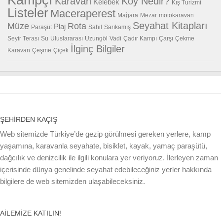
Kampçı
Karavan
Koy Nedir?
Kelebek
Kış Turizmi
Listeler
Maceraperest
Mağara
Mezar
motokaravan
Seyahat Kitapları
Müze
Rota
Plaj
Paraşüt
Sahil
Sarıkamış
Seyir Terası
Su
Uluslararası
Uzungöl
Vadi
Çadır Kampı
Çarşı
Çekme
İlginç Bilgiler
Karavan
Çeşme
Çiçek
ŞEHIRDEN KAÇIŞ
Web sitemizde Türkiye’de gezip görülmesi gereken yerlere, kamp
yaşamına, karavanla seyahate, bisiklet, kayak, yamaç paraşütü,
dağcılık ve denizcilik ile ilgili konulara yer veriyoruz. İlerleyen zaman
içerisinde dünya genelinde seyahat edebileceğiniz yerler hakkında
bilgilere de web sitemizden ulaşabileceksiniz.
AILEMIZE KATILIN!