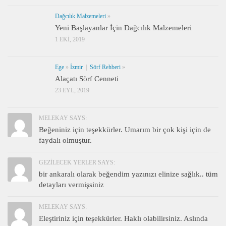
Dağcılık Malzemeleri
»
Yeni Başlayanlar İçin Dağcılık Malzemeleri
1 EKI, 2019
Ege
»
İzmir
|
Sörf Rehberi
»
Alaçatı Sörf Cenneti
23 EYL, 2019
MELEKAY SAYS:
Beğeniniz için teşekkürler. Umarım bir çok kişi için de
faydalı olmuştur.
GEZILECEK YERLER SAYS:
bir ankaralı olarak beğendim yazınızı elinize sağlık.. tüm
detayları vermişsiniz
MELEKAY SAYS:
Eleştiriniz için teşekkürler. Haklı olabilirsiniz. Aslında