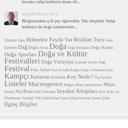
burada vahşi kelimesi insan eli...
BURÇIN ERKAN SAYS:
Bloğunuzdan çok şey öğrendim. Tek eleştirim Vahşi
kelimesi ile doğa kelimesinin...
Bilmekte Fayda Var
Bisiklet Turu
Alaçatı
Ağaç
Cami
Doğa
Dağ
Cennet
Dağcı
Doğa Kampı
Deniz
Doğa Harikaları
Doğa ve Kültür
Doğa Sporları
Festivalleri
Doğa Yürüyüşü
Endemik
Erciyes Dağı
Festival
Foto Safari
Fuar
Gençlik Kampı
Kamp ve Karavan Fuarı
Kampçı
Karavan
Koy Nedir?
Kelebek
Kış Turizmi
Listeler
Maceraperest
Müze
Mağara
Mezar
motokaravan
Seyahat Kitapları
Rota
Plaj
Paraşüt
Sahil
Sarıkamış
Seyir Terası
Su
Uluslararası
Uzungöl
Vadi
Çadır Kampı
Çarşı
Çekme Karavan
Çeşme
Çiçek
İlginç Bilgiler