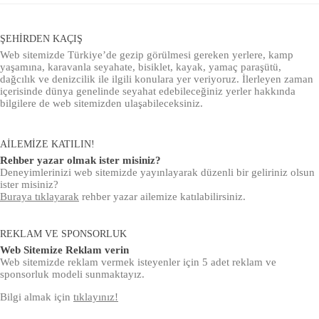
ŞEHIRDEN KAÇIŞ
Web sitemizde Türkiye’de gezip görülmesi gereken yerlere, kamp
yaşamına, karavanla seyahate, bisiklet, kayak, yamaç paraşütü,
dağcılık ve denizcilik ile ilgili konulara yer veriyoruz. İlerleyen zaman
içerisinde dünya genelinde seyahat edebileceğiniz yerler hakkında
bilgilere de web sitemizden ulaşabileceksiniz.
AILEMIZE KATILIN!
Rehber yazar olmak ister misiniz?
Deneyimlerinizi web sitemizde yayınlayarak düzenli bir geliriniz olsun
ister misiniz?
Buraya tıklayarak
rehber yazar ailemize katılabilirsiniz.
REKLAM VE SPONSORLUK
Web Sitemize Reklam verin
Web sitemizde reklam vermek isteyenler için 5 adet reklam ve
sponsorluk modeli sunmaktayız.
Bilgi almak için
tıklayınız!