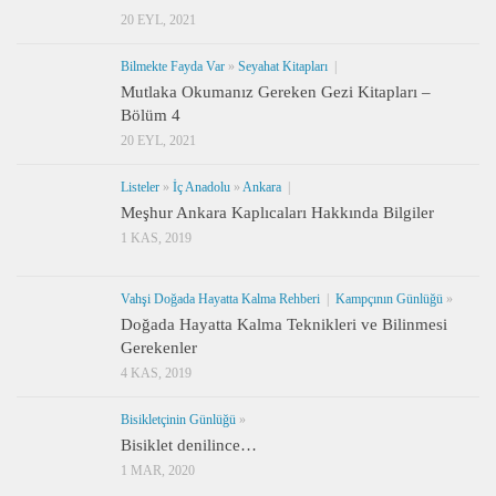
20 EYL, 2021
Bilmekte Fayda Var
»
Seyahat Kitapları
|
Mutlaka Okumanız Gereken Gezi Kitapları –
Bölüm 4
20 EYL, 2021
Listeler
»
İç Anadolu
»
Ankara
|
Meşhur Ankara Kaplıcaları Hakkında Bilgiler
1 KAS, 2019
Vahşi Doğada Hayatta Kalma Rehberi
|
Kampçının Günlüğü
»
Doğada Hayatta Kalma Teknikleri ve Bilinmesi
Gerekenler
4 KAS, 2019
Bisikletçinin Günlüğü
»
Bisiklet denilince…
1 MAR, 2020