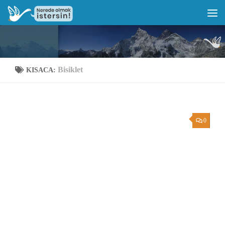
Bisiklet
KISACA:
0