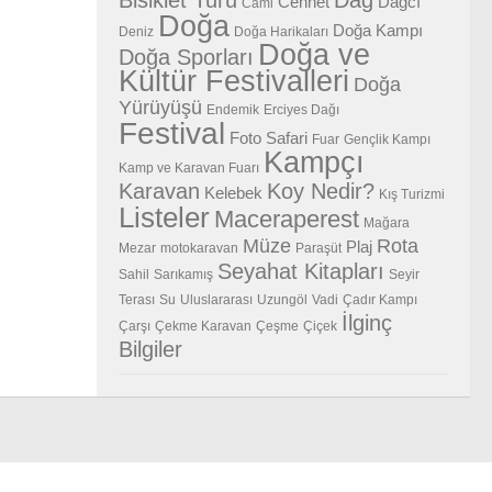
Cennet
Dağcı
Cami
Doğa
Doğa Kampı
Deniz
Doğa Harikaları
Doğa ve
Doğa Sporları
Kültür Festivalleri
Doğa
Yürüyüşü
Endemik
Erciyes Dağı
Festival
Foto Safari
Fuar
Gençlik Kampı
Kampçı
Kamp ve Karavan Fuarı
Karavan
Koy Nedir?
Kelebek
Kış Turizmi
Listeler
Maceraperest
Mağara
Müze
Rota
Plaj
Mezar
motokaravan
Paraşüt
Seyahat Kitapları
Sahil
Sarıkamış
Seyir
Terası
Su
Uluslararası
Uzungöl
Vadi
Çadır Kampı
İlginç
Çarşı
Çekme Karavan
Çeşme
Çiçek
Bilgiler