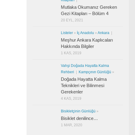
Mutlaka Okumanız Gereken
Gezi Kitapları – Bölüm 4
20 EYL, 2021
Listeler
»
İç Anadolu
»
Ankara
|
Meşhur Ankara Kaplıcaları
Hakkında Bilgiler
1 KAS, 2019
Vahşi Doğada Hayatta Kalma
Rehberi
|
Kampçının Günlüğü
»
Doğada Hayatta Kalma
Teknikleri ve Bilinmesi
Gerekenler
4 KAS, 2019
Bisikletçinin Günlüğü
»
Bisiklet denilince…
1 MAR, 2020