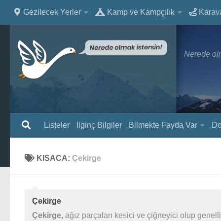
Gezilecek Yerler
Kamp ve Kampçılık
Karav
Nerede olm
Listeler
İlginç Bilgiler
Bilmekte Fayda Var
Do
KISACA:
Çekirge
Çekirge
Çekirge
, ağız parçaları kesici ve çiğneyici olup genel