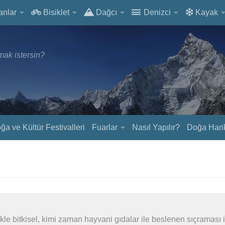
anlar
Bisiklet
Dağcı
Denizci
Kayak
ak istersin?
ğa ve Kültür Festivalleri
Fuarlar
Nasıl Yapılır?
Doğa Harik
likle bitkisel, kimi zaman hayvani gıdalar ile beslenen sıçraması i