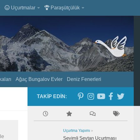
Uçurtmalar
Paraşütçülük
aları
Ağaç Bungalov Evler
Deniz Fenerleri
TAKIP EDIN:
Uçurtma Yapımı
»
le
Sevimli Şeytan Uçurtması