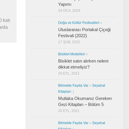
Yapımı
24 OCA, 2024
0 katı
Doğa ve Kültür Festivalleri
»
arda
Uluslararası Portakal Çiçeği
Festivali (2022)
17 ŞUB, 2022
Bisiklet Modelleri
»
Bisiklet satın alırken nelere
dikkat etmeliyiz?
20 EYL, 2021
Bilmekte Fayda Var
»
Seyahat
Kitapları
|
Mutlaka Okumanız Gereken
Gezi Kitapları – Bölüm 5
20 EYL, 2021
Bilmekte Fayda Var
»
Seyahat
Kitapları
|