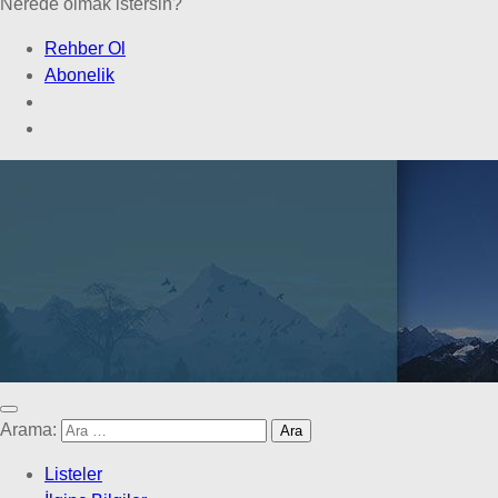
Nerede olmak istersin?
Rehber Ol
Abonelik
Arama:
Listeler