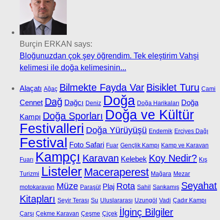
Burçin ERKAN says:
Bloğunuzdan çok şey öğrendim. Tek eleştirim Vahşi
kelimesi ile doğa kelimesinin...
Bilmekte Fayda Var
Bisiklet Turu
Alaçatı
Ağaç
Cami
Doğa
Dağ
Cennet
Dağcı
Doğa
Deniz
Doğa Harikaları
Doğa ve Kültür
Doğa Sporları
Kampı
Festivalleri
Doğa Yürüyüşü
Endemik
Erciyes Dağı
Festival
Foto Safari
Fuar
Gençlik Kampı
Kamp ve Karavan
Kampçı
Karavan
Koy Nedir?
Kelebek
Fuarı
Kış
Listeler
Maceraperest
Turizmi
Mağara
Mezar
Seyahat
Müze
Rota
Plaj
motokaravan
Paraşüt
Sahil
Sarıkamış
Kitapları
Seyir Terası
Su
Uluslararası
Uzungöl
Vadi
Çadır Kampı
İlginç Bilgiler
Çarşı
Çekme Karavan
Çeşme
Çiçek