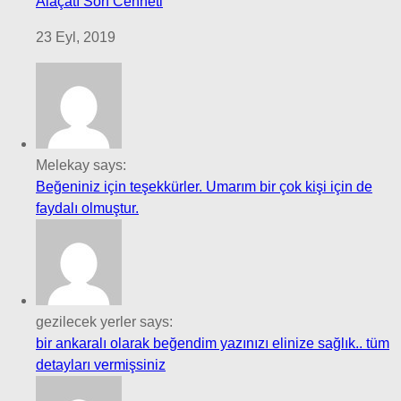
Alaçatı Sörf Cenneti
23 Eyl, 2019
Melekay says:
Beğeniniz için teşekkürler. Umarım bir çok kişi için de
faydalı olmuştur.
gezilecek yerler says:
bir ankaralı olarak beğendim yazınızı elinize sağlık.. tüm
detayları vermişsiniz