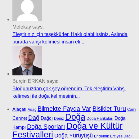
Melekay says:
Eleştiriniz için teşekkürler. Haklı olabilirsiniz. Aslında
burada vahşi kelimesi insan eli...
Burçin ERKAN says:
Bloğunuzdan çok şey öğrendim. Tek eleştirim Vahşi
kelimesi ile doğa kelimesinin...
Bilmekte Fayda Var
Bisiklet Turu
Alaçatı
Ağaç
Cami
Doğa
Dağ
Cennet
Dağcı
Doğa
Deniz
Doğa Harikaları
Doğa ve Kültür
Doğa Sporları
Kampı
Festivalleri
Doğa Yürüyüşü
Endemik
Erciyes Dağı