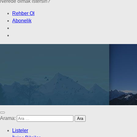
Nerede olmak istersin?
Rehber Ol
Abonelik
Arama:
Listeler