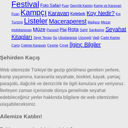
Festival
Foto Safari
Fuar
Gençlik Kampı
Kamp ve Karavan
Kampçı
Karavan
Koy Nedir?
Kelebek
Fuarı
Kış
Listeler
Maceraperest
Turizmi
Mağara
Mezar
Seyahat
Müze
Rota
Plaj
motokaravan
Paraşüt
Sahil
Sarıkamış
Kitapları
Seyir Terası
Su
Uluslararası
Uzungöl
Vadi
Çadır Kampı
İlginç Bilgiler
Çarşı
Çekme Karavan
Çeşme
Çiçek
Şehirden Kaçış
Web sitemizde Türkiye’de gezip görülmesi gereken yerlere,
kamp yaşamına, karavanla seyahate, bisiklet, kayak, yamaç
paraşütü, dağcılık ve denizcilik ile ilgili konulara yer veriyoruz.
İlerleyen zaman içerisinde dünya genelinde seyahat
edebileceğiniz yerler hakkında bilgilere de web sitemizden
ulaşabileceksiniz.
Ailemize Katılın!