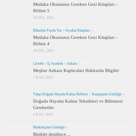
Mutlaka Okumanız Gereken Gezi Kitapları –
Bölüm 5
20 EYL, 2021
Bilmekte Fayda Var
»
Seyahat Kitapları
|
Mutlaka Okumanız Gereken Gezi Kitapları –
Bölüm 4
20 EYL, 2021
Listeler
»
İç Anadolu
»
Ankara
|
Meşhur Ankara Kaplıcaları Hakkında Bilgiler
1 KAS, 2019
Vahşi Doğada Hayatta Kalma Rehberi
|
Kampçının Günlüğü
»
Doğada Hayatta Kalma Teknikleri ve Bilinmesi
Gerekenler
4 KAS, 2019
Bisikletçinin Günlüğü
»
Bisiklet denilince…