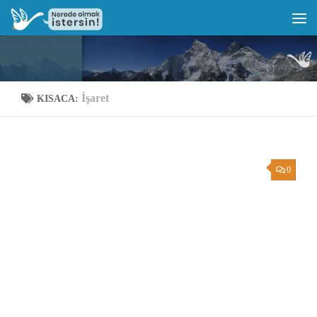
İşaret
KISACA:
0