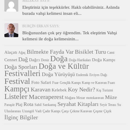
MELEKAY SAYS:
Eleştiriniz için teşekkürler. Haklı olabilirsiniz. Aslında
burada vahşi kelimesi insan eli...
BURÇIN ERKAN SAYS:
Bloğunuzdan çok şey öğrendim. Tek eleştirim Vahşi
kelimesi ile doğa kelimesinin...
Bilmekte Fayda Var
Bisiklet Turu
Alaçatı
Ağaç
Cami
Doğa
Dağ
Cennet
Dağcı
Doğa Kampı
Deniz
Doğa Harikaları
Doğa ve Kültür
Doğa Sporları
Festivalleri
Doğa Yürüyüşü
Endemik
Erciyes Dağı
Festival
Foto Safari
Fuar
Gençlik Kampı
Kamp ve Karavan Fuarı
Kampçı
Karavan
Koy Nedir?
Kelebek
Kış Turizmi
Listeler
Maceraperest
Müze
Mağara
Mezar
motokaravan
Seyahat Kitapları
Rota
Plaj
Paraşüt
Sahil
Sarıkamış
Seyir Terası
Su
Uluslararası
Uzungöl
Vadi
Çadır Kampı
Çarşı
Çekme Karavan
Çeşme
Çiçek
İlginç Bilgiler