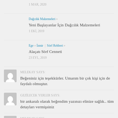
1 MAR, 2020
Dağcılık Malzemeleri
»
Yeni Başlayanlar İçin Dağcılık Malzemeleri
1 EKI, 2019
Ege
»
İzmir
|
Sörf Rehberi
»
Alaçatı Sörf Cenneti
23 EYL, 2019
MELEKAY SAYS:
Beğeniniz için teşekkürler. Umarım bir çok kişi için de
faydalı olmuştur.
GEZILECEK YERLER SAYS:
bir ankaralı olarak beğendim yazınızı elinize sağlık.. tüm
detayları vermişsiniz