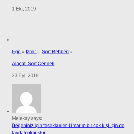
1 Eki, 2019
Ege
»
İzmir
|
Sörf Rehberi
»
Alaçatı Sörf Cenneti
23 Eyl, 2019
Melekay says:
Beğeniniz için teşekkürler. Umarım bir çok kişi için de
faydalı olmuştur.