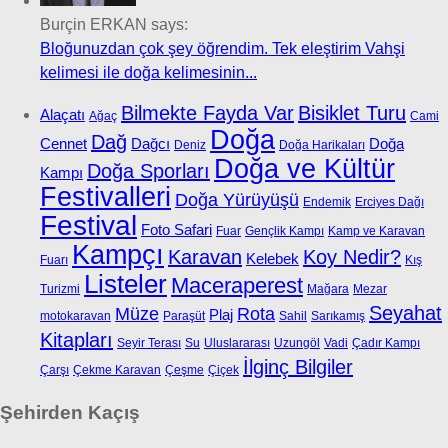
Burçin ERKAN says:
Bloğunuzdan çok şey öğrendim. Tek eleştirim Vahşi
kelimesi ile doğa kelimesinin...
Bilmekte Fayda Var
Bisiklet Turu
Alaçatı
Ağaç
Cami
Doğa
Dağ
Cennet
Dağcı
Doğa
Deniz
Doğa Harikaları
Doğa ve Kültür
Doğa Sporları
Kampı
Festivalleri
Doğa Yürüyüşü
Endemik
Erciyes Dağı
Festival
Foto Safari
Fuar
Gençlik Kampı
Kamp ve Karavan
Kampçı
Karavan
Koy Nedir?
Kelebek
Fuarı
Kış
Listeler
Maceraperest
Turizmi
Mağara
Mezar
Seyahat
Müze
Rota
Plaj
motokaravan
Paraşüt
Sahil
Sarıkamış
Kitapları
Seyir Terası
Su
Uluslararası
Uzungöl
Vadi
Çadır Kampı
İlginç Bilgiler
Çarşı
Çekme Karavan
Çeşme
Çiçek
Şehirden Kaçış