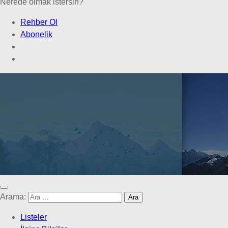
Nerede olmak istersin?
Rehber Ol
Abonelik
Arama:
Listeler