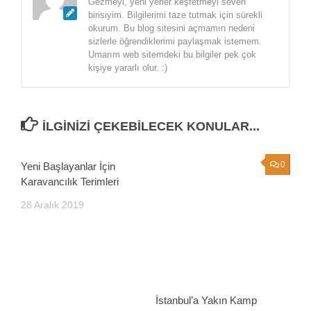
Gezmeyi, yeni yerler keşfetmeyi seven
birisiyim. Bilgilerimi taze tutmak için sürekli
okurum. Bu blog sitesini açmamın nedeni
sizlerle öğrendiklerimi paylaşmak istemem.
Umarım web sitemdeki bu bilgiler pek çok
kişiye yararlı olur. :)
İLGINIZI ÇEKEBILECEK KONULAR...
0
0
Yeni Başlayanlar İçin
Karavancılık Terimleri
28 Aralık 2019
İstanbul’a Yakın Kamp