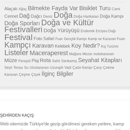
Bilmekte Fayda Var
Bisiklet Turu
Alaçatı
Ağaç
Cami
Doğa
Dağ
Cennet
Dağcı
Doğa Kampı
Deniz
Doğa Harikaları
Doğa ve Kültür
Doğa Sporları
Festivalleri
Doğa Yürüyüşü
Endemik
Erciyes Dağı
Festival
Foto Safari
Fuar
Gençlik Kampı
Kamp ve Karavan Fuarı
Kampçı
Karavan
Koy Nedir?
Kelebek
Kış Turizmi
Listeler
Maceraperest
Mağara
Mezar
motokaravan
Seyahat Kitapları
Müze
Rota
Plaj
Paraşüt
Sahil
Sarıkamış
Seyir Terası
Su
Uluslararası
Uzungöl
Vadi
Çadır Kampı
Çarşı
Çekme
İlginç Bilgiler
Karavan
Çeşme
Çiçek
ŞEHIRDEN KAÇIŞ
Web sitemizde Türkiye’de gezip görülmesi gereken yerlere, kamp