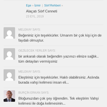
Ege
»
İzmir
|
Sörf Rehberi
»
Alaçatı Sörf Cenneti
23 EYL, 2019
MELEKAY SAYS:
Beğeniniz için teşekkürler. Umarım bir çok kişi için de
faydalı olmuştur.
GEZILECEK YERLER SAYS:
bir ankaralı olarak beğendim yazınızı elinize sağlık..
tüm detayları vermişsiniz
MELEKAY SAYS:
Eleştiriniz için teşekkürler. Haklı olabilirsiniz. Aslında
burada vahşi kelimesi insan eli...
BURÇIN ERKAN SAYS:
Bloğunuzdan çok şey öğrendim. Tek eleştirim Vahşi
kelimesi ile doğa kelimesinin...