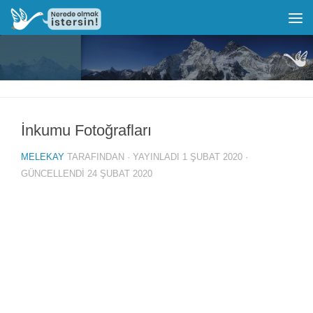
İnkumu Fotoğrafları
MELEKAY
TARAFINDAN · YAYINLADI
1 ŞUBAT 2020
·
GÜNCELLENDI
24 ŞUBAT 2020