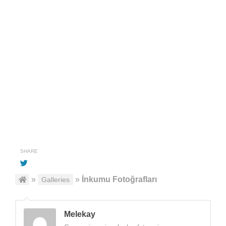
SHARE
»
»
İnkumu Fotoğrafları
Galleries
Melekay