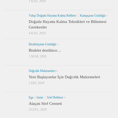
1 KAS, 2019
Vahşi Doğada Hayatta Kalma Rehberi
|
Kampçının Günlüğü
»
Doğada Hayatta Kalma Teknikleri ve Bilinmesi
Gerekenler
4 KAS, 2019
Bisikletçinin Günlüğü
»
Bisiklet denilince…
1 MAR, 2020
Dağcılık Malzemeleri
»
Yeni Başlayanlar İçin Dağcılık Malzemeleri
1 EKI, 2019
Ege
»
İzmir
|
Sörf Rehberi
»
Alaçatı Sörf Cenneti
23 EYL, 2019