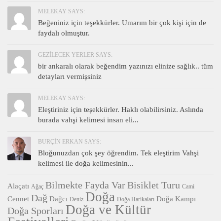
MELEKAY SAYS:
Beğeniniz için teşekkürler. Umarım bir çok kişi için de
faydalı olmuştur.
GEZILECEK YERLER SAYS:
bir ankaralı olarak beğendim yazınızı elinize sağlık.. tüm
detayları vermişsiniz
MELEKAY SAYS:
Eleştiriniz için teşekkürler. Haklı olabilirsiniz. Aslında
burada vahşi kelimesi insan eli...
BURÇIN ERKAN SAYS:
Bloğunuzdan çok şey öğrendim. Tek eleştirim Vahşi
kelimesi ile doğa kelimesinin...
Bilmekte Fayda Var
Bisiklet Turu
Alaçatı
Ağaç
Cami
Doğa
Dağ
Cennet
Dağcı
Doğa Kampı
Deniz
Doğa Harikaları
Doğa ve Kültür
Doğa Sporları