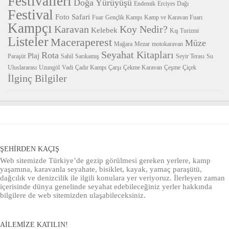
Festivalleri
Doğa Yürüyüşü
Endemik
Erciyes Dağı
Festival
Foto Safari
Fuar
Gençlik Kampı
Kamp ve Karavan Fuarı
Kampçı
Karavan
Koy Nedir?
Kelebek
Kış Turizmi
Listeler
Maceraperest
Müze
Mağara
Mezar
motokaravan
Seyahat Kitapları
Rota
Plaj
Paraşüt
Sahil
Sarıkamış
Seyir Terası
Su
Uluslararası
Uzungöl
Vadi
Çadır Kampı
Çarşı
Çekme Karavan
Çeşme
Çiçek
İlginç Bilgiler
ŞEHIRDEN KAÇIŞ
Web sitemizde Türkiye’de gezip görülmesi gereken yerlere, kamp
yaşamına, karavanla seyahate, bisiklet, kayak, yamaç paraşütü,
dağcılık ve denizcilik ile ilgili konulara yer veriyoruz. İlerleyen zaman
içerisinde dünya genelinde seyahat edebileceğiniz yerler hakkında
bilgilere de web sitemizden ulaşabileceksiniz.
AILEMIZE KATILIN!