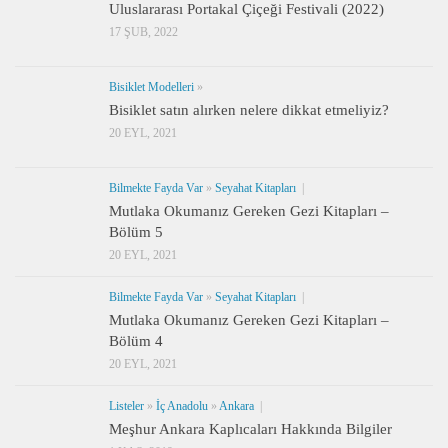
Uluslararası Portakal Çiçeği Festivali (2022)
17 ŞUB, 2022
Bisiklet Modelleri
»
Bisiklet satın alırken nelere dikkat etmeliyiz?
20 EYL, 2021
Bilmekte Fayda Var
»
Seyahat Kitapları
|
Mutlaka Okumanız Gereken Gezi Kitapları –
Bölüm 5
20 EYL, 2021
Bilmekte Fayda Var
»
Seyahat Kitapları
|
Mutlaka Okumanız Gereken Gezi Kitapları –
Bölüm 4
20 EYL, 2021
Listeler
»
İç Anadolu
»
Ankara
|
Meşhur Ankara Kaplıcaları Hakkında Bilgiler