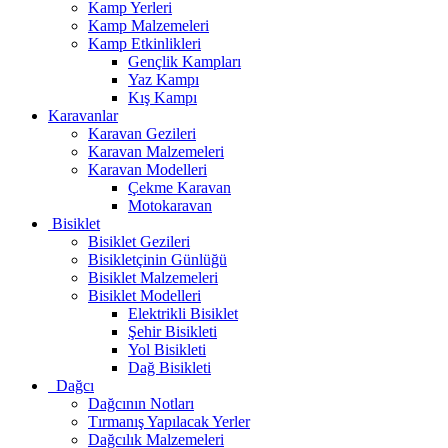
Kamp Yerleri
Kamp Malzemeleri
Kamp Etkinlikleri
Gençlik Kampları
Yaz Kampı
Kış Kampı
Karavanlar
Karavan Gezileri
Karavan Malzemeleri
Karavan Modelleri
Çekme Karavan
Motokaravan
Bisiklet
Bisiklet Gezileri
Bisikletçinin Günlüğü
Bisiklet Malzemeleri
Bisiklet Modelleri
Elektrikli Bisiklet
Şehir Bisikleti
Yol Bisikleti
Dağ Bisikleti
Dağcı
Dağcının Notları
Tırmanış Yapılacak Yerler
Dağcılık Malzemeleri