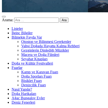
Arama:
Listeler
İlginç Bilgiler
Bilmekte Fayda Var
Otostop ve Bilinmesi Gerekenler
Vahşi Doğada Hayatta Kalma Rehberi
Gezginlerin Dinlediği Müzikler
Macera ve Doğa Filmleri
Seyahat Kitapları
Doğa ve Kültür Festivalleri
Fuarlar
Kamp ve Karavan Fuarı
Doğa Sporları Fuarı
Bisiklet Fuarı
Denizcilik Fuarı
Nasıl Yapılır?
Doğa Harikaları
Ağaç Bungalov Evler
Deniz Fenerleri