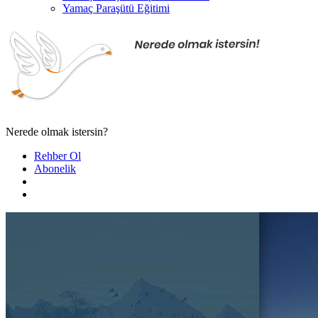
Yamaç Paraşütü Eğitimi
Nerede olmak istersin?
Rehber Ol
Abonelik