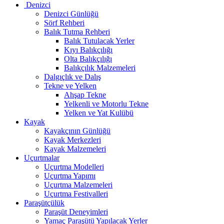
Denizci
Denizci Günlüğü
Sörf Rehberi
Balık Tutma Rehberi
Balık Tutulacak Yerler
Kıyı Balıkçılığı
Olta Balıkçılığı
Balıkçılık Malzemeleri
Dalgıçlık ve Dalış
Tekne ve Yelken
Ahşap Tekne
Yelkenli ve Motorlu Tekne
Yelken ve Yat Kulübü
Kayak
Kayakçının Günlüğü
Kayak Merkezleri
Kayak Malzemeleri
Uçurtmalar
Uçurtma Modelleri
Uçurtma Yapımı
Uçurtma Malzemeleri
Uçurtma Festivalleri
Paraşütçülük
Paraşüt Deneyimleri
Yamaç Paraşütü Yapılacak Yerler