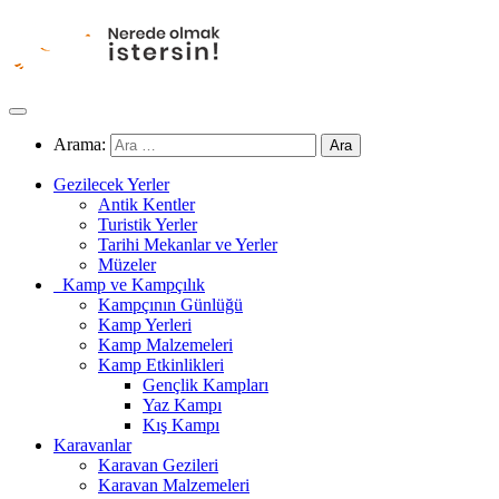
Arama:
Gezilecek Yerler
Antik Kentler
Turistik Yerler
Tarihi Mekanlar ve Yerler
Müzeler
Kamp ve Kampçılık
Kampçının Günlüğü
Kamp Yerleri
Kamp Malzemeleri
Kamp Etkinlikleri
Gençlik Kampları
Yaz Kampı
Kış Kampı
Karavanlar
Karavan Gezileri
Karavan Malzemeleri