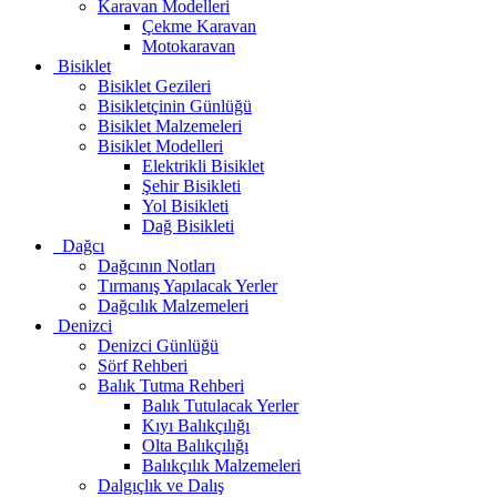
Karavan Modelleri
Çekme Karavan
Motokaravan
Bisiklet
Bisiklet Gezileri
Bisikletçinin Günlüğü
Bisiklet Malzemeleri
Bisiklet Modelleri
Elektrikli Bisiklet
Şehir Bisikleti
Yol Bisikleti
Dağ Bisikleti
Dağcı
Dağcının Notları
Tırmanış Yapılacak Yerler
Dağcılık Malzemeleri
Denizci
Denizci Günlüğü
Sörf Rehberi
Balık Tutma Rehberi
Balık Tutulacak Yerler
Kıyı Balıkçılığı
Olta Balıkçılığı
Balıkçılık Malzemeleri
Dalgıçlık ve Dalış