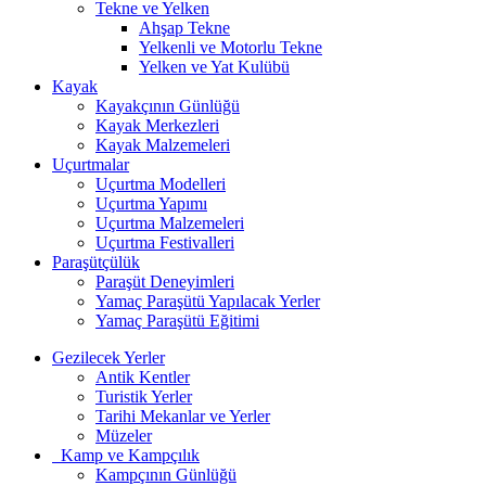
Tekne ve Yelken
Ahşap Tekne
Yelkenli ve Motorlu Tekne
Yelken ve Yat Kulübü
Kayak
Kayakçının Günlüğü
Kayak Merkezleri
Kayak Malzemeleri
Uçurtmalar
Uçurtma Modelleri
Uçurtma Yapımı
Uçurtma Malzemeleri
Uçurtma Festivalleri
Paraşütçülük
Paraşüt Deneyimleri
Yamaç Paraşütü Yapılacak Yerler
Yamaç Paraşütü Eğitimi
Gezilecek Yerler
Antik Kentler
Turistik Yerler
Tarihi Mekanlar ve Yerler
Müzeler
Kamp ve Kampçılık
Kampçının Günlüğü