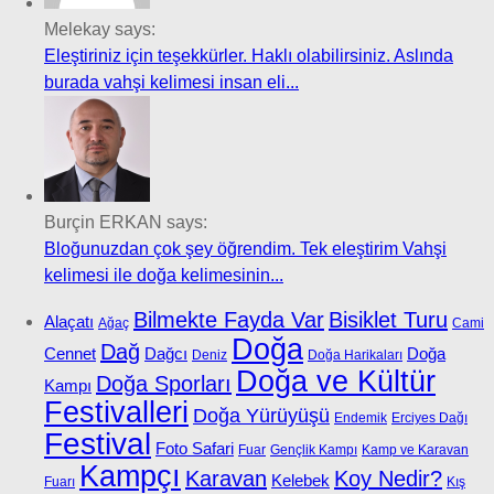
Melekay says:
Eleştiriniz için teşekkürler. Haklı olabilirsiniz. Aslında
burada vahşi kelimesi insan eli...
Burçin ERKAN says:
Bloğunuzdan çok şey öğrendim. Tek eleştirim Vahşi
kelimesi ile doğa kelimesinin...
Bilmekte Fayda Var
Bisiklet Turu
Alaçatı
Ağaç
Cami
Doğa
Dağ
Cennet
Dağcı
Doğa
Deniz
Doğa Harikaları
Doğa ve Kültür
Doğa Sporları
Kampı
Festivalleri
Doğa Yürüyüşü
Endemik
Erciyes Dağı
Festival
Foto Safari
Fuar
Gençlik Kampı
Kamp ve Karavan
Kampçı
Karavan
Koy Nedir?
Kelebek
Fuarı
Kış