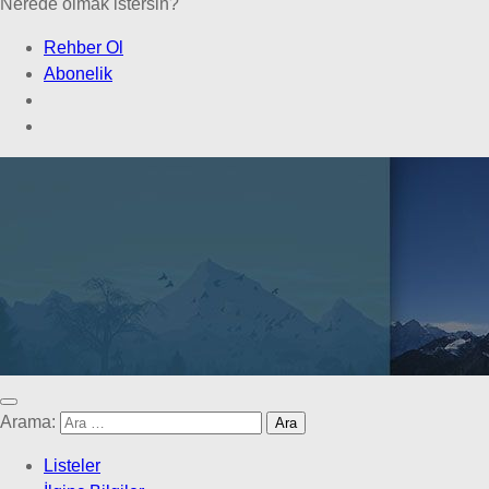
Nerede olmak istersin?
Rehber Ol
Abonelik
Arama:
Listeler