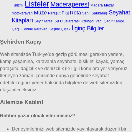
Listeler
Maceraperest
Turizmi
Mağara
Mezar
Seyahat
Müze
Rota
Plaj
motokaravan
Paraşüt
Sahil
Sarıkamış
Kitapları
Seyir Terası
Su
Uluslararası
Uzungöl
Vadi
Çadır Kampı
İlginç Bilgiler
Çarşı
Çekme Karavan
Çeşme
Çiçek
Şehirden Kaçış
Web sitemizde Türkiye’de gezip görülmesi gereken yerlere,
kamp yaşamına, karavanla seyahate, bisiklet, kayak, yamaç
paraşütü, dağcılık ve denizcilik ile ilgili konulara yer veriyoruz.
İlerleyen zaman içerisinde dünya genelinde seyahat
edebileceğiniz yerler hakkında bilgilere de web sitemizden
ulaşabileceksiniz.
Ailemize Katılın!
Rehber yazar olmak ister misiniz?
Deneyimlerinizi web sitemizde yayınlayarak düzenli bir