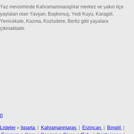
Yaz mevsiminde Kahramanmaraşlılar merkez ve yakın ilçe
yaylaları olan Yavşan, Başkonuş, Yedi Kuyu, Karagöl,
Yenicekale, Kazma, Kozludere, Bertiz gibi yayalara
çıkmaktadır.
0
Listeler
»
Isparta
|
Kahramanmaraş
|
Erzincan
|
Bingöl
|