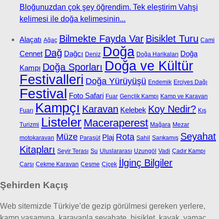
Bloğunuzdan çok şey öğrendim. Tek eleştirim Vahşi
kelimesi ile doğa kelimesinin...
Bilmekte Fayda Var
Bisiklet Turu
Alaçatı
Ağaç
Cami
Doğa
Dağ
Cennet
Dağcı
Doğa
Deniz
Doğa Harikaları
Doğa ve Kültür
Doğa Sporları
Kampı
Festivalleri
Doğa Yürüyüşü
Endemik
Erciyes Dağı
Festival
Foto Safari
Fuar
Gençlik Kampı
Kamp ve Karavan
Kampçı
Karavan
Koy Nedir?
Kelebek
Fuarı
Kış
Listeler
Maceraperest
Turizmi
Mağara
Mezar
Seyahat
Müze
Rota
Plaj
motokaravan
Paraşüt
Sahil
Sarıkamış
Kitapları
Seyir Terası
Su
Uluslararası
Uzungöl
Vadi
Çadır Kampı
İlginç Bilgiler
Çarşı
Çekme Karavan
Çeşme
Çiçek
Şehirden Kaçış
Web sitemizde Türkiye’de gezip görülmesi gereken yerlere,
kamp yaşamına, karavanla seyahate, bisiklet, kayak, yamaç