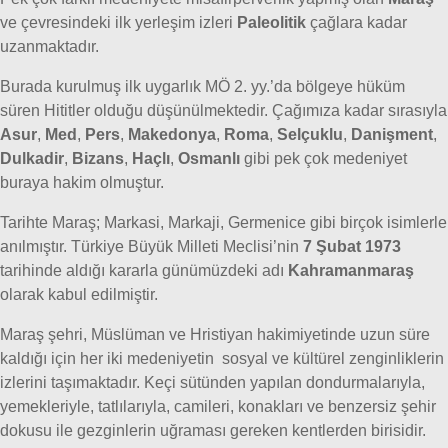
ve çevresindeki ilk yerleşim izleri
Paleolitik
çağlara kadar
uzanmaktadır.
Burada kurulmuş ilk uygarlık MÖ 2. yy.’da bölgeye hüküm
süren Hititler olduğu düşünülmektedir. Çağımıza kadar sırasıyla
Asur
,
Med
,
Pers
,
Makedonya
,
Roma
,
Selçuklu
,
Danişment
,
Dulkadir
,
Bizans
,
Haçlı
,
Osmanlı
gibi pek çok medeniyet
buraya hakim olmuştur.
Tarihte Maraş; Markasi, Markaji, Germenice gibi birçok isimlerle
anılmıştır. Türkiye Büyük Milleti Meclisi’nin
7 Şubat 1973
tarihinde aldığı kararla günümüzdeki adı
Kahramanmaraş
olarak kabul edilmiştir.
Maraş şehri, Müslüman ve Hristiyan hakimiyetinde uzun süre
kaldığı için her iki medeniyetin sosyal ve kültürel zenginliklerin
izlerini taşımaktadır. Keçi sütünden yapılan dondurmalarıyla,
yemekleriyle, tatlılarıyla, camileri, konakları ve benzersiz şehir
dokusu ile gezginlerin uğraması gereken kentlerden birisidir.