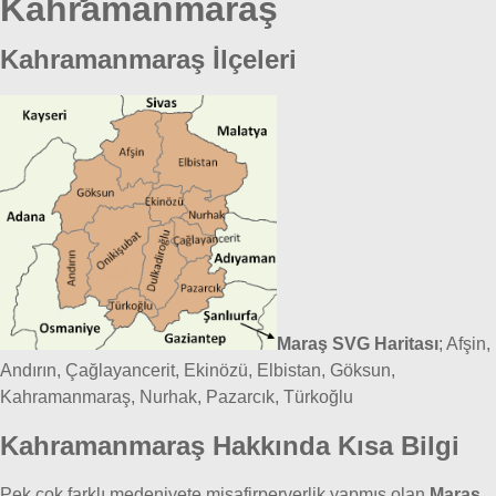
Kahramanmaraş
Kahramanmaraş İlçeleri
Maraş SVG Haritası
; Afşin,
Andırın, Çağlayancerit, Ekinözü, Elbistan, Göksun,
Kahramanmaraş, Nurhak, Pazarcık, Türkoğlu
Kahramanmaraş Hakkında Kısa Bilgi
Pek çok farklı medeniyete misafirperverlik yapmış olan
Maraş