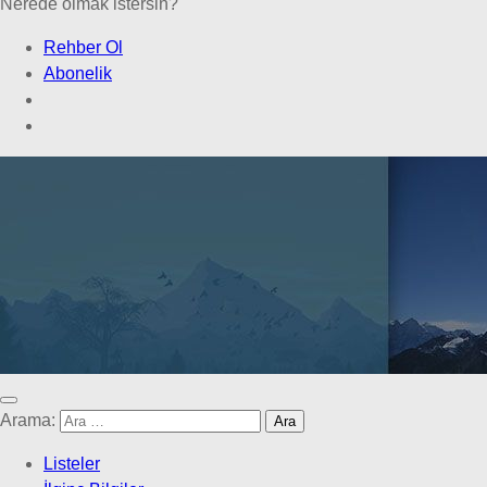
Nerede olmak istersin?
Rehber Ol
Abonelik
Arama:
Listeler