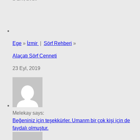
Ege
»
İzmir
|
Sörf Rehberi
»
Alaçatı Sörf Cenneti
23 Eyl, 2019
Melekay says:
Beğeniniz için teşekkürler. Umarım bir çok kişi için de
faydalı olmuştur.